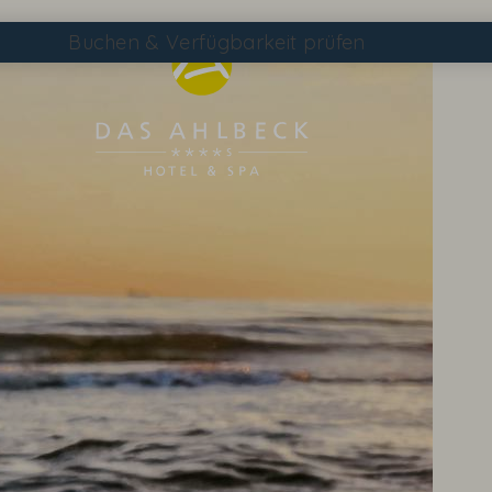
Buchen
& Verfügbarkeit prüfen
Suchen
DAS AHLBECK ÜBERSICHTSSEITE
WETTER & WEBCAM
GUTSCHEINE
KONTAKT & ANREISE
WISSENSWERTES
EVENTS IM HOTEL
TAGEN & FEIERN