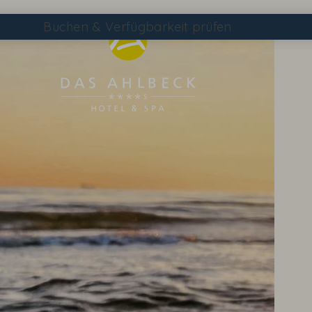
Buchen
& Verfügbarkeit prüfen
Suchen
DAS AHLBECK ÜBERSICHTSSEITE
WETTER & WEBCAM
GUTSCHEINE
KONTAKT & ANREISE
WISSENSWERTES
EVENTS IM HOTEL
TAGEN & FEIERN