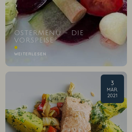
OSTERMENÜ - DIE
VORSPEISE
Matjeshäckerle mit roter Bete und Apfel
WEITERLESEN
3
MÄR
.
2021