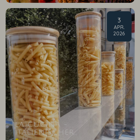
3
APR
.
2026
LA CUCINA -
ITALIENISCHER
Ein Hauch von Italien liegt in der Luft, wenn das