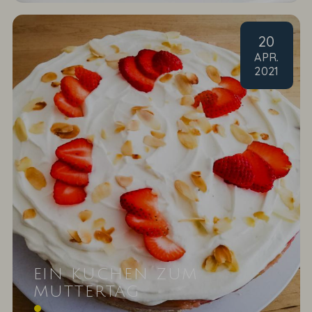
20
APR
.
2021
EIN KUCHEN ZUM
MUTTERTAG
Verwöhnen Sie die weltbeste Mama mit einem