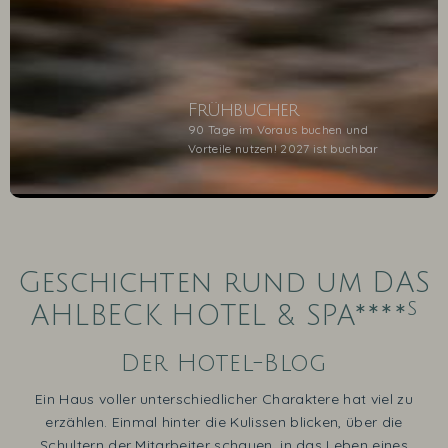
Frühbucher
90 Tage im Voraus buchen und
Vorteile nutzen! 2027 ist buchbar
1
2
3
4
5
Geschichten rund um DAS
s
AHLBECK HOTEL & SPA****
Der Hotel-Blog
Ein Haus voller unterschiedlicher Charaktere hat viel zu
erzählen. Einmal hinter die Kulissen blicken, über die
Schultern der Mitarbeiter schauen, in das Leben eines