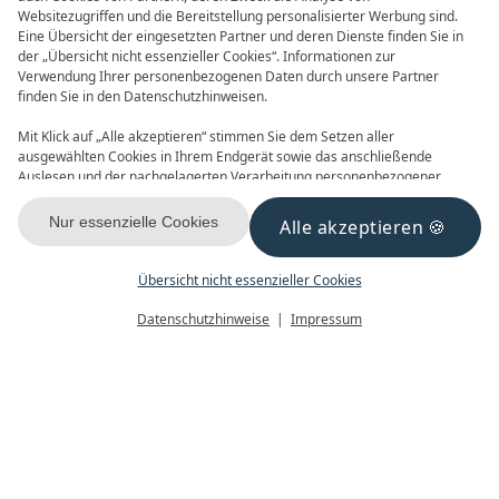
Websitezugriffen und die Bereitstellung personalisierter Werbung sind.
Eine Übersicht der eingesetzten Partner und deren Dienste finden Sie in
der „Übersicht nicht essenzieller Cookies“. Informationen zur
Verwendung Ihrer personenbezogenen Daten durch unsere Partner
finden Sie in den Datenschutzhinweisen.
Frühbucher
90 Tage im Voraus buchen und
Mit Klick auf „Alle akzeptieren“ stimmen Sie dem Setzen aller
Vorteile nutzen! 2027 ist buchbar
ausgewählten Cookies in Ihrem Endgerät sowie das anschließende
Auslesen und der nachgelagerten Verarbeitung personenbezogener
Daten (z.B. Ihrer IP-Adresse) durch uns und unseren Partnern zu. Falls
Sie damit nicht einverstanden sind, klicken Sie bitte auf „Nur essenzielle
Nur essenzielle Cookies
Alle akzeptieren
Cookies“. Eine individuelle Auswahl können Sie unter „Übersicht nicht
essenzieller Cookies“ tätigen. Sie können Ihre Auswahl im Fußbereich
dieser Website oder in den Datenschutzhinweisen jederzeit aufrufen und
Übersicht nicht essenzieller Cookies
MONTAG,
15.06.2026
ändern.
Menü
Gutscheine
Buchen
Datenschutzhinweise
Impressum
Infinity-Party
Wir feiern den Sommer & das Leben mit
coolen Beats
Am Samstag, den
20. Juni 2026
verwandeln sich unsere