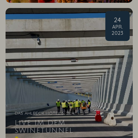
24
APR
.
2023
DAS AHLBECK HOTEL & SPA
LIVE IM DEM
SWINETUNNEL
Unsere Hoteldirektorin hatte am Freitag, den