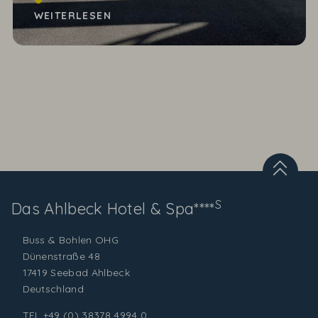
21.04.23 das große Glück, sich den neu gebauten
WEITERLESEN
Swinetunnel...
S
Das Ahlbeck
Hotel & Spa****
Buss & Bohlen OHG
Dünenstraße 48
17419 Seebad Ahlbeck
Deutschland
TEL
+49 (0) 38378 4994 0