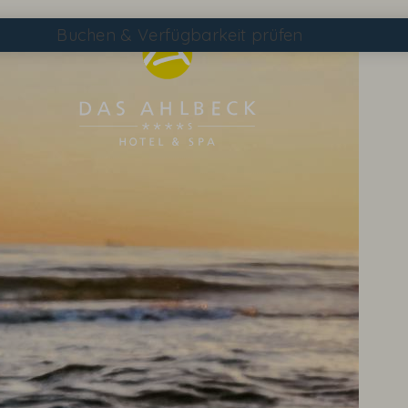
Buchen
& Verfügbarkeit prüfen
Suchen
DAS AHLBECK ÜBERSICHTSSEITE
WETTER & WEBCAM
GUTSCHEINE
KONTAKT & ANREISE
WISSENSWERTES
EVENTS IM HOTEL
TAGEN & FEIERN