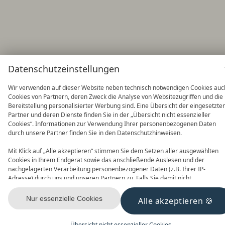
Datenschutzeinstellungen
Wir verwenden auf dieser Website neben technisch notwendigen Cookies auc
Cookies von Partnern, deren Zweck die Analyse von Websitezugriffen und die
Bereitstellung personalisierter Werbung sind. Eine Übersicht der eingesetzte
Partner und deren Dienste finden Sie in der „Übersicht nicht essenzieller
Cookies“. Informationen zur Verwendung Ihrer personenbezogenen Daten
durch unsere Partner finden Sie in den Datenschutzhinweisen.
Mit Klick auf „Alle akzeptieren“ stimmen Sie dem Setzen aller ausgewählten
Cookies in Ihrem Endgerät sowie das anschließende Auslesen und der
nachgelagerten Verarbeitung personenbezogener Daten (z.B. Ihrer IP-
Adresse) durch uns und unseren Partnern zu. Falls Sie damit nicht
einverstanden sind, klicken Sie bitte auf „Nur essenzielle Cookies“. Eine
individuelle Auswahl können Sie unter „Übersicht nicht essenzieller Cookies“
Nur essenzielle Cookies
Alle akzeptieren
tätigen. Sie können Ihre Auswahl im Fußbereich dieser Website oder in den
Datenschutzhinweisen jederzeit aufrufen und ändern.
Übersicht nicht essenzieller Cookies