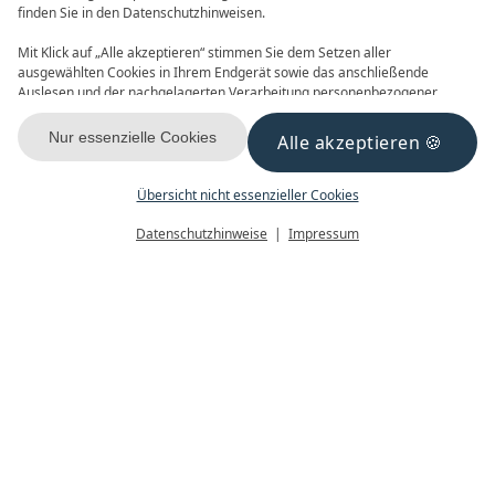
finden Sie in den Datenschutzhinweisen.
Mit Klick auf „Alle akzeptieren“ stimmen Sie dem Setzen aller
ausgewählten Cookies in Ihrem Endgerät sowie das anschließende
Auslesen und der nachgelagerten Verarbeitung personenbezogener
Daten (z.B. Ihrer IP-Adresse) durch uns und unseren Partnern zu. Falls
Sie damit nicht einverstanden sind, klicken Sie bitte auf „Nur essenzielle
Nur essenzielle Cookies
Alle akzeptieren
GUTSCHEINE
NEWSLETTER
Cookies“. Eine individuelle Auswahl können Sie unter „Übersicht nicht
essenzieller Cookies“ tätigen. Sie können Ihre Auswahl im Fußbereich
dieser Website oder in den Datenschutzhinweisen jederzeit aufrufen und
Übersicht nicht essenzieller Cookies
ändern.
Menü
Gutscheine
Buchen
Datenschutzhinweise
Impressum
KONTAKT & ANREISE
FACEBOOK
INSTAGRAM
YOUTUBE
Datenschutz
Datenschutzeinstellungen
Impressum
AGB