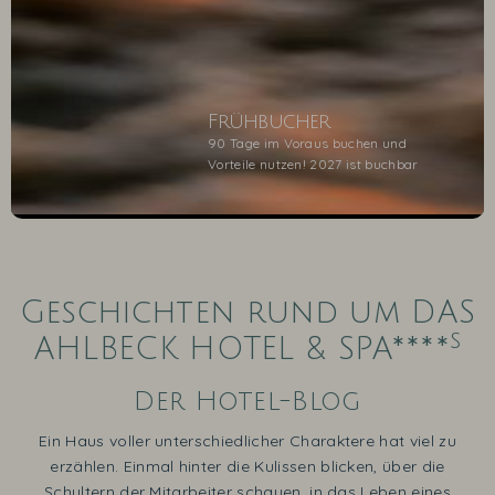
Frühbucher
90 Tage im Voraus buchen und
Vorteile nutzen! 2027 ist buchbar
1
2
3
4
5
Geschichten rund um DAS
s
AHLBECK HOTEL & SPA****
Der Hotel-Blog
Ein Haus voller unterschiedlicher Charaktere hat viel zu
erzählen. Einmal hinter die Kulissen blicken, über die
Schultern der Mitarbeiter schauen, in das Leben eines