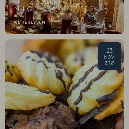
EIN ZAUBERHAFTER
NIKOLAUSMARKT 2024
Dank an unsere Aussteller und Gäste
WEITERLESEN
23
NOV
.
2021