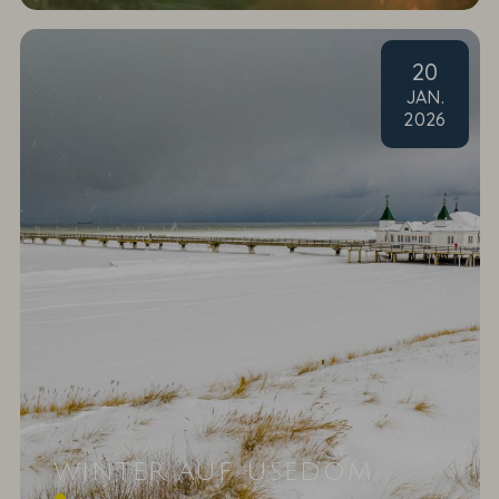
20
JAN
.
2026
WINTER AUF USEDOM
Schatz, wohin wollen wir im Winter reisen? Warum