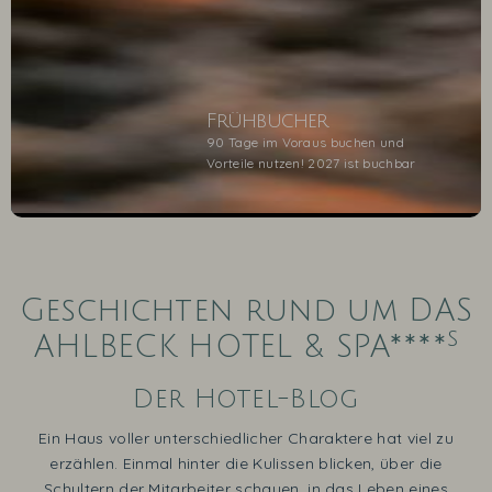
Frühbucher
90 Tage im Voraus buchen und
Vorteile nutzen! 2027 ist buchbar
1
2
3
4
5
Geschichten rund um DAS
s
AHLBECK HOTEL & SPA****
Der Hotel-Blog
Ein Haus voller unterschiedlicher Charaktere hat viel zu
erzählen. Einmal hinter die Kulissen blicken, über die
Schultern der Mitarbeiter schauen, in das Leben eines