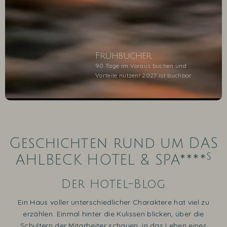
Frühbucher
90 Tage im Voraus buchen und
Vorteile nutzen! 2027 ist buchbar
1
2
3
4
5
Geschichten rund um DAS
s
AHLBECK HOTEL & SPA****
Der Hotel-Blog
Ein Haus voller unterschiedlicher Charaktere hat viel zu
erzählen. Einmal hinter die Kulissen blicken, über die
Schultern der Mitarbeiter schauen, in das Leben eines