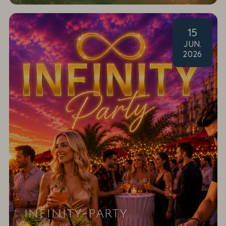
15
JUN
.
2026
INFINITY-PARTY
Wir feiern den Sommer & das Leben mit coolen