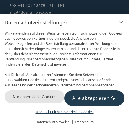
FAX +49 (0) 38378 4994 999
info@das-ahlbeck.de
Datenschutzeinstellungen
Wir verwenden auf dieser Website neben technisch notwendigen Cookies
auch Cookies von Partnern, deren Zweck die Analyse von
Websitezugriffen und die Bereitstellung personalisierter Werbung sind.
Eine Übersicht der eingesetzten Partner und deren Dienste finden Sie in
der „Übersicht nicht essenzieller Cookies“. Informationen zur
Verwendung Ihrer personenbezogenen Daten durch unsere Partner
ONLINE BUCHEN
ANFRAGEN
finden Sie in den Datenschutzhinweisen.
Mit Klick auf „Alle akzeptieren“ stimmen Sie dem Setzen aller
ausgewählten Cookies in Ihrem Endgerät sowie das anschließende
Auslesen und der nachgelagerten Verarbeitung personenbezogener
Daten (z.B. Ihrer IP-Adresse) durch uns und unseren Partnern zu. Falls
Sie damit nicht einverstanden sind, klicken Sie bitte auf „Nur essenzielle
Nur essenzielle Cookies
Alle akzeptieren
GUTSCHEINE
NEWSLETTER
Cookies“. Eine individuelle Auswahl können Sie unter „Übersicht nicht
essenzieller Cookies“ tätigen. Sie können Ihre Auswahl im Fußbereich
dieser Website oder in den Datenschutzhinweisen jederzeit aufrufen und
Übersicht nicht essenzieller Cookies
ändern.
Menü
Gutscheine
Buchen
Datenschutzhinweise
Impressum
KONTAKT & ANREISE