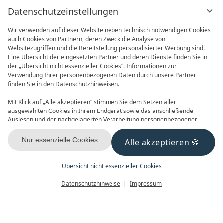
Datenschutzeinstellungen
Wir verwenden auf dieser Website neben technisch notwendigen Cookies
auch Cookies von Partnern, deren Zweck die Analyse von
Websitezugriffen und die Bereitstellung personalisierter Werbung sind.
Eine Übersicht der eingesetzten Partner und deren Dienste finden Sie in
der „Übersicht nicht essenzieller Cookies“. Informationen zur
Verwendung Ihrer personenbezogenen Daten durch unsere Partner
ONLINE BUCHEN
ANFRAGEN
finden Sie in den Datenschutzhinweisen.
Mit Klick auf „Alle akzeptieren“ stimmen Sie dem Setzen aller
ausgewählten Cookies in Ihrem Endgerät sowie das anschließende
Auslesen und der nachgelagerten Verarbeitung personenbezogener
Daten (z.B. Ihrer IP-Adresse) durch uns und unseren Partnern zu. Falls
Sie damit nicht einverstanden sind, klicken Sie bitte auf „Nur essenzielle
Nur essenzielle Cookies
Alle akzeptieren
GUTSCHEINE
NEWSLETTER
Cookies“. Eine individuelle Auswahl können Sie unter „Übersicht nicht
essenzieller Cookies“ tätigen. Sie können Ihre Auswahl im Fußbereich
dieser Website oder in den Datenschutzhinweisen jederzeit aufrufen und
Übersicht nicht essenzieller Cookies
ändern.
Menü
Gutscheine
Buchen
Datenschutzhinweise
Impressum
KONTAKT & ANREISE
FACEBOOK