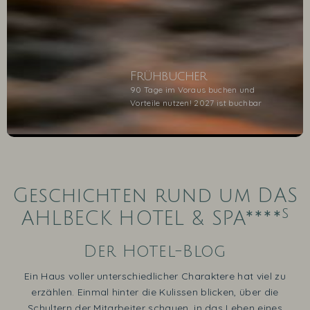
Frühbucher
90 Tage im Voraus buchen und
Vorteile nutzen! 2027 ist buchbar
1
2
3
4
5
Geschichten rund um DAS
s
AHLBECK HOTEL & SPA****
Der Hotel-Blog
Ein Haus voller unterschiedlicher Charaktere hat viel zu
erzählen. Einmal hinter die Kulissen blicken, über die
Schultern der Mitarbeiter schauen, in das Leben eines