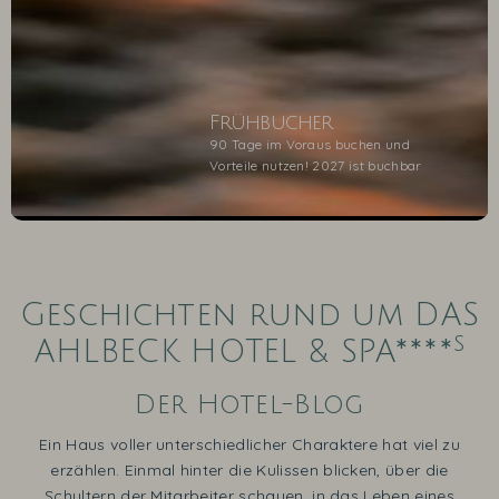
Frühbucher
90 Tage im Voraus buchen und
Vorteile nutzen! 2027 ist buchbar
1
2
3
4
5
Geschichten rund um DAS
s
AHLBECK HOTEL & SPA****
Der Hotel-Blog
Ein Haus voller unterschiedlicher Charaktere hat viel zu
erzählen. Einmal hinter die Kulissen blicken, über die
Schultern der Mitarbeiter schauen, in das Leben eines