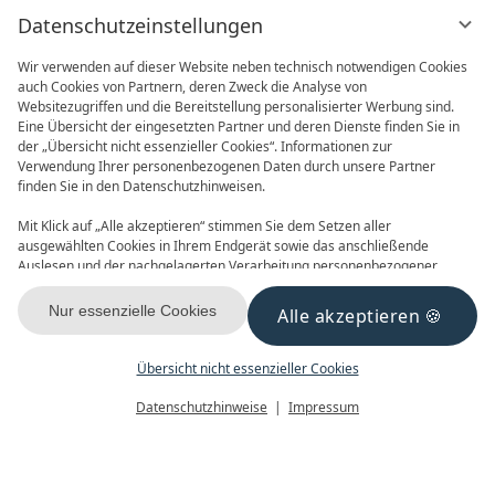
Datenschutzeinstellungen
Wir verwenden auf dieser Website neben technisch notwendigen Cookies
auch Cookies von Partnern, deren Zweck die Analyse von
Websitezugriffen und die Bereitstellung personalisierter Werbung sind.
Eine Übersicht der eingesetzten Partner und deren Dienste finden Sie in
der „Übersicht nicht essenzieller Cookies“. Informationen zur
Verwendung Ihrer personenbezogenen Daten durch unsere Partner
ONLINE BUCHEN
ANFRAGEN
finden Sie in den Datenschutzhinweisen.
Mit Klick auf „Alle akzeptieren“ stimmen Sie dem Setzen aller
ausgewählten Cookies in Ihrem Endgerät sowie das anschließende
Auslesen und der nachgelagerten Verarbeitung personenbezogener
Daten (z.B. Ihrer IP-Adresse) durch uns und unseren Partnern zu. Falls
Sie damit nicht einverstanden sind, klicken Sie bitte auf „Nur essenzielle
Nur essenzielle Cookies
Alle akzeptieren
GUTSCHEINE
NEWSLETTER
Cookies“. Eine individuelle Auswahl können Sie unter „Übersicht nicht
essenzieller Cookies“ tätigen. Sie können Ihre Auswahl im Fußbereich
dieser Website oder in den Datenschutzhinweisen jederzeit aufrufen und
Übersicht nicht essenzieller Cookies
ändern.
Menü
Gutscheine
Buchen
Datenschutzhinweise
Impressum
KONTAKT & ANREISE
FACEBOOK