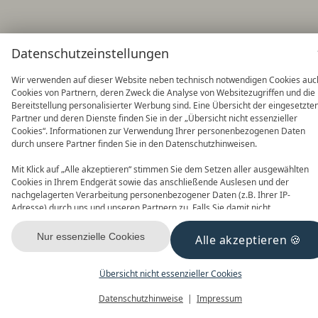
Datenschutzeinstellungen
Wir verwenden auf dieser Website neben technisch notwendigen Cookies auc
Cookies von Partnern, deren Zweck die Analyse von Websitezugriffen und die
Bereitstellung personalisierter Werbung sind. Eine Übersicht der eingesetzte
Partner und deren Dienste finden Sie in der „Übersicht nicht essenzieller
Cookies“. Informationen zur Verwendung Ihrer personenbezogenen Daten
durch unsere Partner finden Sie in den Datenschutzhinweisen.
Mit Klick auf „Alle akzeptieren“ stimmen Sie dem Setzen aller ausgewählten
Cookies in Ihrem Endgerät sowie das anschließende Auslesen und der
nachgelagerten Verarbeitung personenbezogener Daten (z.B. Ihrer IP-
Adresse) durch uns und unseren Partnern zu. Falls Sie damit nicht
einverstanden sind, klicken Sie bitte auf „Nur essenzielle Cookies“. Eine
individuelle Auswahl können Sie unter „Übersicht nicht essenzieller Cookies“
Nur essenzielle Cookies
Alle akzeptieren
tätigen. Sie können Ihre Auswahl im Fußbereich dieser Website oder in den
Datenschutzhinweisen jederzeit aufrufen und ändern.
Übersicht nicht essenzieller Cookies
Datenschutzhinweise
Impressum