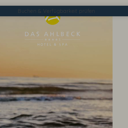
Buchen
& Verfügbarkeit prüfen
Suchen
DAS AHLBECK ÜBERSICHTSSEITE
WETTER & WEBCAM
GUTSCHEINE
KONTAKT & ANREISE
WISSENSWERTES
EVENTS IM HOTEL
TAGEN & FEIERN