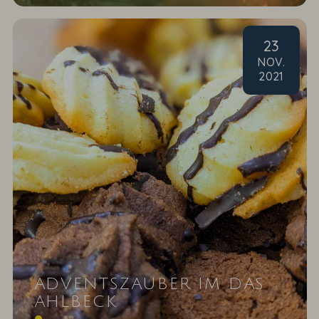
23
NOV
.
2021
ADVENTSZAUBER IM DAS
AHLBECK
Der frühe Vogel backt das Plätzchen - unser