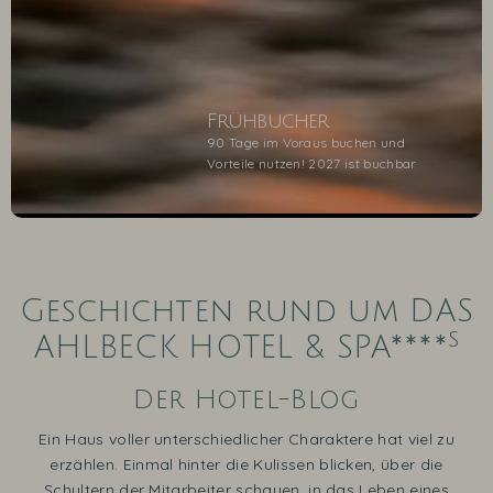
Frühbucher
90 Tage im Voraus buchen und
Vorteile nutzen! 2027 ist buchbar
1
2
3
4
5
Geschichten rund um DAS
s
AHLBECK HOTEL & SPA****
Der Hotel-Blog
Ein Haus voller unterschiedlicher Charaktere hat viel zu
erzählen. Einmal hinter die Kulissen blicken, über die
Schultern der Mitarbeiter schauen, in das Leben eines