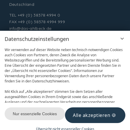
Deutschland
TEL
+49 (0) 38378 4994 0
FAX +49 (0) 38378 4994 999
info@das-ahlbeck.de
Datenschutzeinstellungen
Wir verwenden auf dieser Website neben technisch notwendigen Cookies
auch Cookies von Partnern, deren Zweck die Analyse von
Websitezugriffen und die Bereitstellung personalisierter Werbung sind.
Eine Übersicht der eingesetzten Partner und deren Dienste finden Sie in
der „Übersicht nicht essenzieller Cookies“. Informationen zur
Verwendung Ihrer personenbezogenen Daten durch unsere Partner
ONLINE BUCHEN
ANFRAGEN
finden Sie in den Datenschutzhinweisen.
Mit Klick auf „Alle akzeptieren“ stimmen Sie dem Setzen aller
ausgewählten Cookies in Ihrem Endgerät sowie das anschließende
Auslesen und der nachgelagerten Verarbeitung personenbezogener
Daten (z.B. Ihrer IP-Adresse) durch uns und unseren Partnern zu. Falls
Sie damit nicht einverstanden sind, klicken Sie bitte auf „Nur essenzielle
Nur essenzielle Cookies
Alle akzeptieren
GUTSCHEINE
NEWSLETTER
Cookies“. Eine individuelle Auswahl können Sie unter „Übersicht nicht
essenzieller Cookies“ tätigen. Sie können Ihre Auswahl im Fußbereich
dieser Website oder in den Datenschutzhinweisen jederzeit aufrufen und
Übersicht nicht essenzieller Cookies