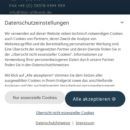
FAX +49 (0) 38378 4994 999
info@das-ahlbeck.de
Datenschutzeinstellungen
Wir verwenden auf dieser Website neben technisch notwendigen Cookies
auch Cookies von Partnern, deren Zweck die Analyse von
Websitezugriffen und die Bereitstellung personalisierter Werbung sind.
Eine Übersicht der eingesetzten Partner und deren Dienste finden Sie in
der „Übersicht nicht essenzieller Cookies“. Informationen zur
Verwendung Ihrer personenbezogenen Daten durch unsere Partner
ONLINE BUCHEN
ANFRAGEN
finden Sie in den Datenschutzhinweisen.
Mit Klick auf „Alle akzeptieren“ stimmen Sie dem Setzen aller
ausgewählten Cookies in Ihrem Endgerät sowie das anschließende
Auslesen und der nachgelagerten Verarbeitung personenbezogener
Daten (z.B. Ihrer IP-Adresse) durch uns und unseren Partnern zu. Falls
Sie damit nicht einverstanden sind, klicken Sie bitte auf „Nur essenzielle
Nur essenzielle Cookies
Alle akzeptieren
GUTSCHEINE
NEWSLETTER
Cookies“. Eine individuelle Auswahl können Sie unter „Übersicht nicht
essenzieller Cookies“ tätigen. Sie können Ihre Auswahl im Fußbereich
dieser Website oder in den Datenschutzhinweisen jederzeit aufrufen und
Übersicht nicht essenzieller Cookies
ändern.
Menü
Gutscheine
Buchen
Datenschutzhinweise
Impressum
KONTAKT & ANREISE