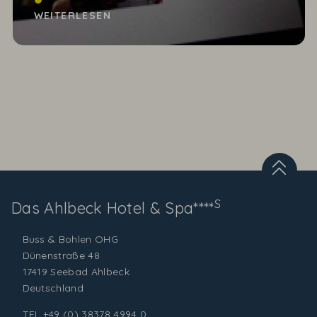
es nun noch 4 Tage. Langsam sollten alle Wichtel
WEITERLESEN
die...
S
Das Ahlbeck
Hotel & Spa****
Buss & Bohlen OHG
Dünenstraße 48
17419 Seebad Ahlbeck
Deutschland
TEL
+49 (0) 38378 4994 0