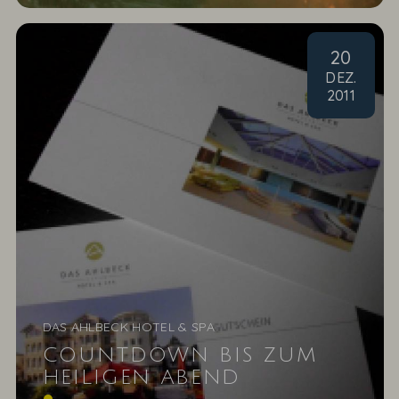
20
DEZ
.
2011
DAS AHLBECK HOTEL & SPA
COUNTDOWN BIS ZUM
HEILIGEN ABEND
Der Countdown läuft. Bis zum Heiligen Abend sind