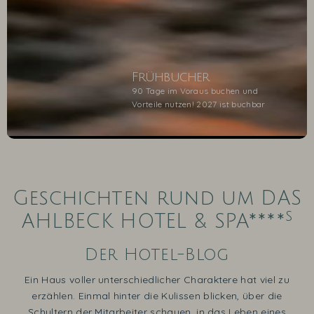
Frühbucher
90 Tage im Voraus buchen und
Vorteile nutzen! 2027 ist buchbar
1
2
3
4
5
Geschichten rund um DAS
s
AHLBECK HOTEL & SPA****
Der Hotel-Blog
Ein Haus voller unterschiedlicher Charaktere hat viel zu
erzählen. Einmal hinter die Kulissen blicken, über die
Schultern der Mitarbeiter schauen, in das Leben eines