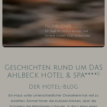
Frühbucher
90 Tage im Voraus buchen und
Vorteile nutzen! 2027 ist buchbar
1
2
3
4
5
Geschichten rund um DAS
s
AHLBECK HOTEL & SPA****
Der Hotel-Blog
Ein Haus voller unterschiedlicher Charaktere hat viel zu
erzählen. Einmal hinter die Kulissen blicken, über die
Schultern der Mitarbeiter schauen, in das Leben eines