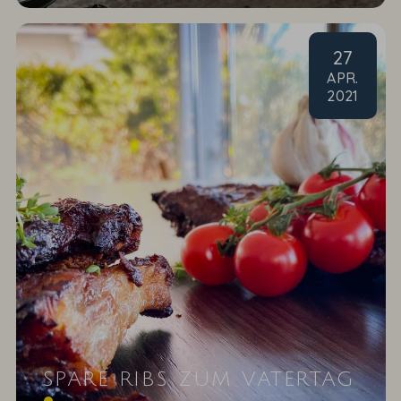
27
APR
.
2021
SPARE RIBS ZUM VATERTAG
Grillgenuss nach einem Rezept unserer