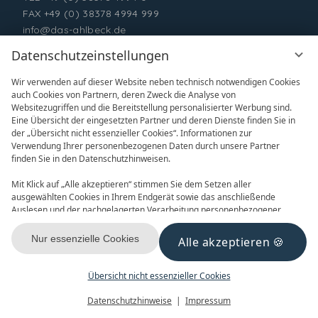
FAX +49 (0) 38378 4994 999
info@das-ahlbeck.de
Datenschutzeinstellungen
Wir verwenden auf dieser Website neben technisch notwendigen Cookies
auch Cookies von Partnern, deren Zweck die Analyse von
Websitezugriffen und die Bereitstellung personalisierter Werbung sind.
Eine Übersicht der eingesetzten Partner und deren Dienste finden Sie in
der „Übersicht nicht essenzieller Cookies“. Informationen zur
Verwendung Ihrer personenbezogenen Daten durch unsere Partner
ONLINE BUCHEN
ANFRAGEN
finden Sie in den Datenschutzhinweisen.
Mit Klick auf „Alle akzeptieren“ stimmen Sie dem Setzen aller
ausgewählten Cookies in Ihrem Endgerät sowie das anschließende
Auslesen und der nachgelagerten Verarbeitung personenbezogener
Daten (z.B. Ihrer IP-Adresse) durch uns und unseren Partnern zu. Falls
Sie damit nicht einverstanden sind, klicken Sie bitte auf „Nur essenzielle
Nur essenzielle Cookies
Alle akzeptieren
GUTSCHEINE
NEWSLETTER
Cookies“. Eine individuelle Auswahl können Sie unter „Übersicht nicht
essenzieller Cookies“ tätigen. Sie können Ihre Auswahl im Fußbereich
dieser Website oder in den Datenschutzhinweisen jederzeit aufrufen und
Übersicht nicht essenzieller Cookies
ändern.
Menü
Gutscheine
Buchen
Datenschutzhinweise
Impressum
KONTAKT & ANREISE