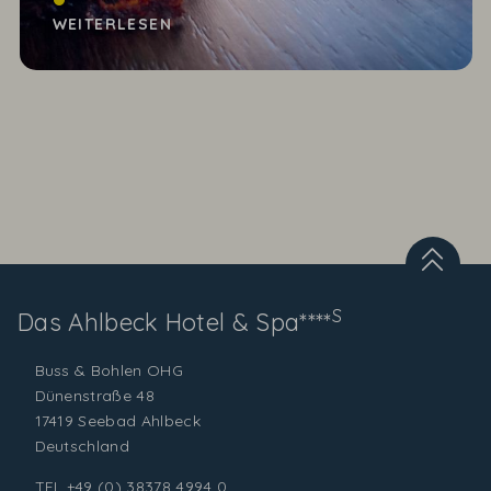
Küchenchefs
WEITERLESEN
S
Das Ahlbeck
Hotel & Spa****
Buss & Bohlen OHG
Dünenstraße 48
17419 Seebad Ahlbeck
Deutschland
TEL
+49 (0) 38378 4994 0