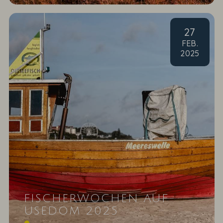
27
FEB
.
2025
FISCHERWOCHEN AUF
USEDOM 2025
Wie sieht es mit Ihrem Wissen rund um den Fisch