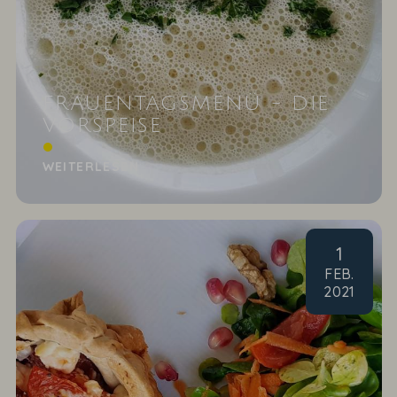
FRAUENTAGSMENÜ - DIE
VORSPEISE
Apfel-Sellerie-Schaum-Süppchen mit Pinienkernen
WEITERLESEN
1
FEB
.
2021