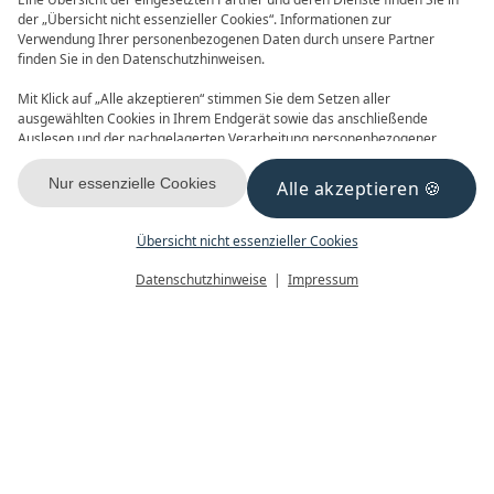
der „Übersicht nicht essenzieller Cookies“. Informationen zur
Verwendung Ihrer personenbezogenen Daten durch unsere Partner
ONLINE BUCHEN
ANFRAGEN
finden Sie in den Datenschutzhinweisen.
Mit Klick auf „Alle akzeptieren“ stimmen Sie dem Setzen aller
ausgewählten Cookies in Ihrem Endgerät sowie das anschließende
Auslesen und der nachgelagerten Verarbeitung personenbezogener
Daten (z.B. Ihrer IP-Adresse) durch uns und unseren Partnern zu. Falls
Sie damit nicht einverstanden sind, klicken Sie bitte auf „Nur essenzielle
Nur essenzielle Cookies
Alle akzeptieren
GUTSCHEINE
NEWSLETTER
Cookies“. Eine individuelle Auswahl können Sie unter „Übersicht nicht
essenzieller Cookies“ tätigen. Sie können Ihre Auswahl im Fußbereich
dieser Website oder in den Datenschutzhinweisen jederzeit aufrufen und
Übersicht nicht essenzieller Cookies
ändern.
Menü
Gutscheine
Buchen
Datenschutzhinweise
Impressum
KONTAKT & ANREISE
FACEBOOK
INSTAGRAM
YOUTUBE
Datenschutz
Datenschutzeinstellungen
Impressum
AGB