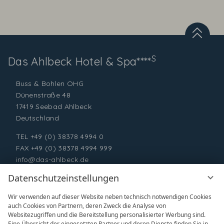
S
Das Ahlbeck
Hotel & Spa****
Buss & Bohlen OHG
Dünenstraße 48
17419 Seebad Ahlbeck
Deutschland
TEL
+49 (0) 38378 4994 0
FAX +49 (0) 38378 4994 999
info@das-ahlbeck.de
Datenschutzeinstellungen
Wir verwenden auf dieser Website neben technisch notwendigen Cookies
auch Cookies von Partnern, deren Zweck die Analyse von
Websitezugriffen und die Bereitstellung personalisierter Werbung sind.
Eine Übersicht der eingesetzten Partner und deren Dienste finden Sie in