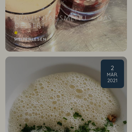
FRAUENTAGSMENÜ - DAS
DESSERT
Mascarpone-Himbeer-Traum mit Baiser
WEITERLESEN
2
MÄR
.
2021