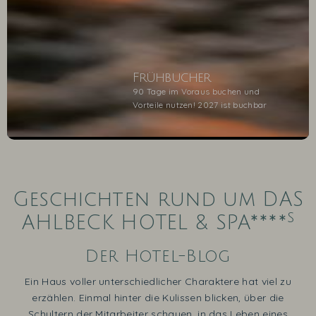
Frühbucher
90 Tage im Voraus buchen und
Vorteile nutzen! 2027 ist buchbar
1
2
3
4
5
Geschichten rund um DAS
s
AHLBECK HOTEL & SPA****
Der Hotel-Blog
Ein Haus voller unterschiedlicher Charaktere hat viel zu
erzählen. Einmal hinter die Kulissen blicken, über die
Schultern der Mitarbeiter schauen, in das Leben eines