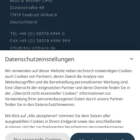
Buss & Bohlen OHG
Dünenstraße 48
17419 Seebad Ahlbeck
Deutschland
TEL
+49 (0) 38378 4994 0
FAX +49 (0) 38378 4994 999
info@das-ahlbeck.de
Datenschutzeinstellungen
Wir verwenden auf dieser Website neben technisch notwendigen Cookies
auch Cookies von Partnern, deren Zweck die Analyse von
Websitezugriffen und die Bereitstellung personalisierter Werbung sind.
Eine Übersicht der eingesetzten Partner und deren Dienste finden Sie in
der „Übersicht nicht essenzieller Cookies“. Informationen zur
Verwendung Ihrer personenbezogenen Daten durch unsere Partner
ONLINE BUCHEN
ANFRAGEN
finden Sie in den Datenschutzhinweisen.
Mit Klick auf „Alle akzeptieren“ stimmen Sie dem Setzen aller
ausgewählten Cookies in Ihrem Endgerät sowie das anschließende
Auslesen und der nachgelagerten Verarbeitung personenbezogener
Daten (z.B. Ihrer IP-Adresse) durch uns und unseren Partnern zu. Falls
Sie damit nicht einverstanden sind, klicken Sie bitte auf „Nur essenzielle
Nur essenzielle Cookies