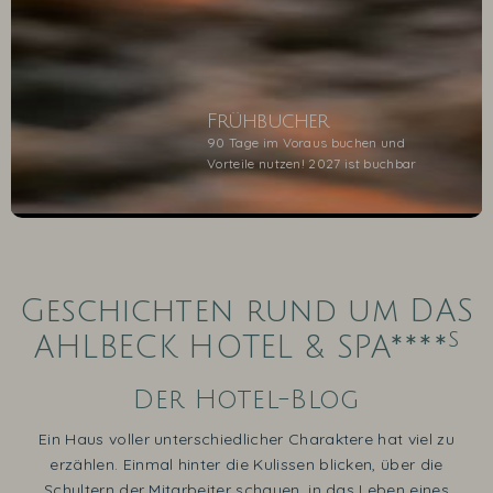
Frühbucher
90 Tage im Voraus buchen und
Vorteile nutzen! 2027 ist buchbar
1
2
3
4
5
Geschichten rund um DAS
s
AHLBECK HOTEL & SPA****
Der Hotel-Blog
Ein Haus voller unterschiedlicher Charaktere hat viel zu
erzählen. Einmal hinter die Kulissen blicken, über die
Schultern der Mitarbeiter schauen, in das Leben eines