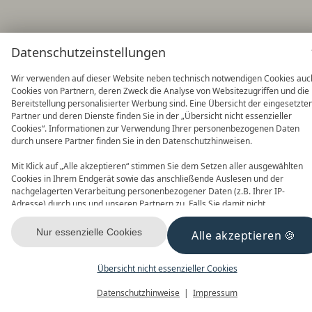
Datenschutzeinstellungen
Wir verwenden auf dieser Website neben technisch notwendigen Cookies auc
Cookies von Partnern, deren Zweck die Analyse von Websitezugriffen und die
Bereitstellung personalisierter Werbung sind. Eine Übersicht der eingesetzte
Partner und deren Dienste finden Sie in der „Übersicht nicht essenzieller
Cookies“. Informationen zur Verwendung Ihrer personenbezogenen Daten
durch unsere Partner finden Sie in den Datenschutzhinweisen.
Mit Klick auf „Alle akzeptieren“ stimmen Sie dem Setzen aller ausgewählten
Cookies in Ihrem Endgerät sowie das anschließende Auslesen und der
nachgelagerten Verarbeitung personenbezogener Daten (z.B. Ihrer IP-
Adresse) durch uns und unseren Partnern zu. Falls Sie damit nicht
einverstanden sind, klicken Sie bitte auf „Nur essenzielle Cookies“. Eine
individuelle Auswahl können Sie unter „Übersicht nicht essenzieller Cookies“
Nur essenzielle Cookies
Alle akzeptieren
tätigen. Sie können Ihre Auswahl im Fußbereich dieser Website oder in den
Datenschutzhinweisen jederzeit aufrufen und ändern.
Übersicht nicht essenzieller Cookies
Datenschutzhinweise
Impressum