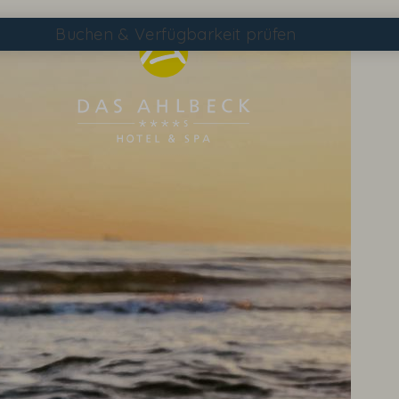
Buchen
& Verfügbarkeit prüfen
Suchen
DAS AHLBECK ÜBERSICHTSSEITE
WETTER & WEBCAM
GUTSCHEINE
KONTAKT & ANREISE
WISSENSWERTES
EVENTS IM HOTEL
TAGEN & FEIERN