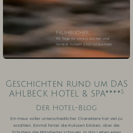
Frühbucher
90 Tage im Voraus buchen und
Vorteile nutzen! 2027 ist buchbar
1
2
3
4
5
Geschichten rund um DAS
s
AHLBECK HOTEL & SPA****
Der Hotel-Blog
Ein Haus voller unterschiedlicher Charaktere hat viel zu
erzählen. Einmal hinter die Kulissen blicken, über die
Schultern der Mitarbeiter schauen, in das Leben eines