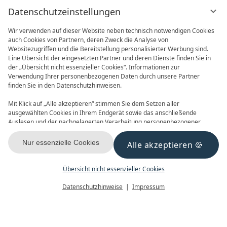
Datenschutzeinstellungen
Wir verwenden auf dieser Website neben technisch notwendigen Cookies
auch Cookies von Partnern, deren Zweck die Analyse von
Websitezugriffen und die Bereitstellung personalisierter Werbung sind.
Eine Übersicht der eingesetzten Partner und deren Dienste finden Sie in
der „Übersicht nicht essenzieller Cookies“. Informationen zur
Verwendung Ihrer personenbezogenen Daten durch unsere Partner
ONLINE BUCHEN
ANFRAGEN
finden Sie in den Datenschutzhinweisen.
Mit Klick auf „Alle akzeptieren“ stimmen Sie dem Setzen aller
ausgewählten Cookies in Ihrem Endgerät sowie das anschließende
Auslesen und der nachgelagerten Verarbeitung personenbezogener
Daten (z.B. Ihrer IP-Adresse) durch uns und unseren Partnern zu. Falls
Sie damit nicht einverstanden sind, klicken Sie bitte auf „Nur essenzielle
Nur essenzielle Cookies
Alle akzeptieren
GUTSCHEINE
NEWSLETTER
Cookies“. Eine individuelle Auswahl können Sie unter „Übersicht nicht
essenzieller Cookies“ tätigen. Sie können Ihre Auswahl im Fußbereich
dieser Website oder in den Datenschutzhinweisen jederzeit aufrufen und
Übersicht nicht essenzieller Cookies
ändern.
Menü
Gutscheine
Buchen
Datenschutzhinweise
Impressum
KONTAKT & ANREISE
FACEBOOK