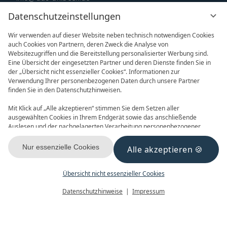
Datenschutzeinstellungen
Wir verwenden auf dieser Website neben technisch notwendigen Cookies
auch Cookies von Partnern, deren Zweck die Analyse von
Websitezugriffen und die Bereitstellung personalisierter Werbung sind.
Eine Übersicht der eingesetzten Partner und deren Dienste finden Sie in
der „Übersicht nicht essenzieller Cookies“. Informationen zur
Verwendung Ihrer personenbezogenen Daten durch unsere Partner
ONLINE BUCHEN
ANFRAGEN
finden Sie in den Datenschutzhinweisen.
Mit Klick auf „Alle akzeptieren“ stimmen Sie dem Setzen aller
ausgewählten Cookies in Ihrem Endgerät sowie das anschließende
Auslesen und der nachgelagerten Verarbeitung personenbezogener
Daten (z.B. Ihrer IP-Adresse) durch uns und unseren Partnern zu. Falls
Sie damit nicht einverstanden sind, klicken Sie bitte auf „Nur essenzielle
Nur essenzielle Cookies
Alle akzeptieren
GUTSCHEINE
NEWSLETTER
Cookies“. Eine individuelle Auswahl können Sie unter „Übersicht nicht
essenzieller Cookies“ tätigen. Sie können Ihre Auswahl im Fußbereich
dieser Website oder in den Datenschutzhinweisen jederzeit aufrufen und
Übersicht nicht essenzieller Cookies
ändern.
Menü
Gutscheine
Buchen
Datenschutzhinweise
Impressum
KONTAKT & ANREISE
FACEBOOK