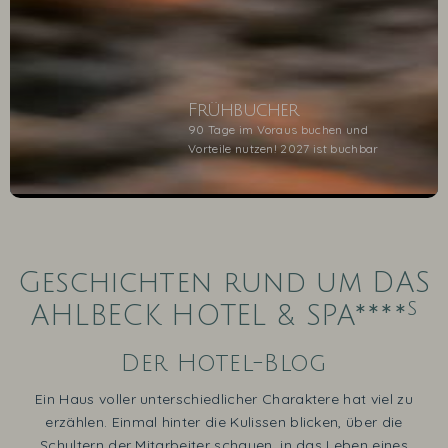
Frühbucher
90 Tage im Voraus buchen und
Vorteile nutzen! 2027 ist buchbar
1
2
3
4
5
Geschichten rund um DAS
s
AHLBECK HOTEL & SPA****
Der Hotel-Blog
Ein Haus voller unterschiedlicher Charaktere hat viel zu
erzählen. Einmal hinter die Kulissen blicken, über die
Schultern der Mitarbeiter schauen, in das Leben eines