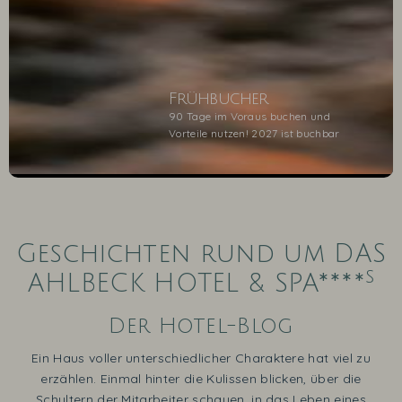
Frühbucher
90 Tage im Voraus buchen und
Vorteile nutzen! 2027 ist buchbar
1
2
3
4
5
Geschichten rund um DAS
s
AHLBECK HOTEL & SPA****
Der Hotel-Blog
Ein Haus voller unterschiedlicher Charaktere hat viel zu
erzählen. Einmal hinter die Kulissen blicken, über die
Schultern der Mitarbeiter schauen, in das Leben eines