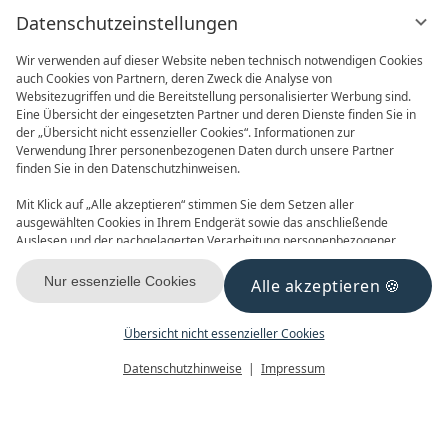
Datenschutzeinstellungen
Wir verwenden auf dieser Website neben technisch notwendigen Cookies
auch Cookies von Partnern, deren Zweck die Analyse von
Websitezugriffen und die Bereitstellung personalisierter Werbung sind.
Eine Übersicht der eingesetzten Partner und deren Dienste finden Sie in
der „Übersicht nicht essenzieller Cookies“. Informationen zur
Verwendung Ihrer personenbezogenen Daten durch unsere Partner
ONLINE BUCHEN
ANFRAGEN
finden Sie in den Datenschutzhinweisen.
Mit Klick auf „Alle akzeptieren“ stimmen Sie dem Setzen aller
ausgewählten Cookies in Ihrem Endgerät sowie das anschließende
Auslesen und der nachgelagerten Verarbeitung personenbezogener
Daten (z.B. Ihrer IP-Adresse) durch uns und unseren Partnern zu. Falls
Sie damit nicht einverstanden sind, klicken Sie bitte auf „Nur essenzielle
Nur essenzielle Cookies
Alle akzeptieren
GUTSCHEINE
NEWSLETTER
Cookies“. Eine individuelle Auswahl können Sie unter „Übersicht nicht
essenzieller Cookies“ tätigen. Sie können Ihre Auswahl im Fußbereich
dieser Website oder in den Datenschutzhinweisen jederzeit aufrufen und
Übersicht nicht essenzieller Cookies
ändern.
Menü
Gutscheine
Buchen
Datenschutzhinweise
Impressum
KONTAKT & ANREISE
FACEBOOK