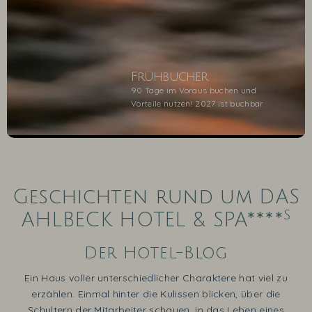
Frühbucher
90 Tage im Voraus buchen und
Vorteile nutzen! 2027 ist buchbar
1
2
3
4
5
Geschichten rund um DAS
s
AHLBECK HOTEL & SPA****
Der Hotel-Blog
Ein Haus voller unterschiedlicher Charaktere hat viel zu
erzählen. Einmal hinter die Kulissen blicken, über die
Schultern der Mitarbeiter schauen, in das Leben eines