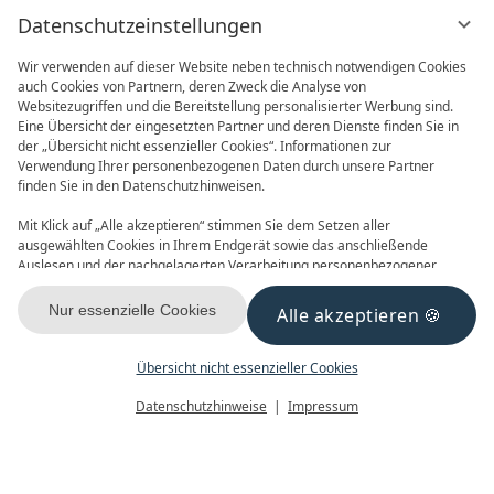
Datenschutzeinstellungen
Wir verwenden auf dieser Website neben technisch notwendigen Cookies
auch Cookies von Partnern, deren Zweck die Analyse von
Websitezugriffen und die Bereitstellung personalisierter Werbung sind.
Eine Übersicht der eingesetzten Partner und deren Dienste finden Sie in
der „Übersicht nicht essenzieller Cookies“. Informationen zur
Verwendung Ihrer personenbezogenen Daten durch unsere Partner
ONLINE BUCHEN
ANFRAGEN
finden Sie in den Datenschutzhinweisen.
Mit Klick auf „Alle akzeptieren“ stimmen Sie dem Setzen aller
ausgewählten Cookies in Ihrem Endgerät sowie das anschließende
Auslesen und der nachgelagerten Verarbeitung personenbezogener
Daten (z.B. Ihrer IP-Adresse) durch uns und unseren Partnern zu. Falls
Sie damit nicht einverstanden sind, klicken Sie bitte auf „Nur essenzielle
Nur essenzielle Cookies
Alle akzeptieren
GUTSCHEINE
NEWSLETTER
Cookies“. Eine individuelle Auswahl können Sie unter „Übersicht nicht
essenzieller Cookies“ tätigen. Sie können Ihre Auswahl im Fußbereich
dieser Website oder in den Datenschutzhinweisen jederzeit aufrufen und
Übersicht nicht essenzieller Cookies
ändern.
Menü
Gutscheine
Buchen
Datenschutzhinweise
Impressum
KONTAKT & ANREISE
FACEBOOK