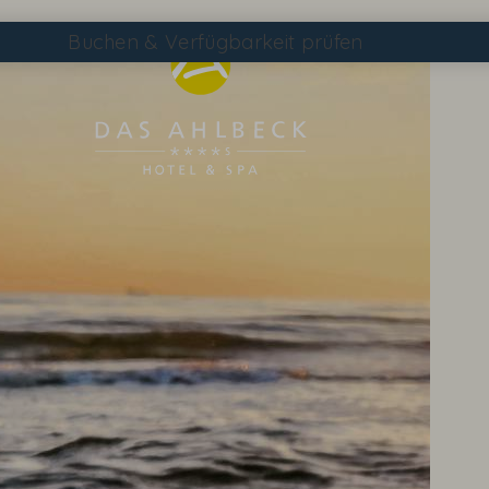
Buchen
& Verfügbarkeit prüfen
Suchen
DAS AHLBECK ÜBERSICHTSSEITE
WETTER & WEBCAM
GUTSCHEINE
KONTAKT & ANREISE
WISSENSWERTES
EVENTS IM HOTEL
TAGEN & FEIERN