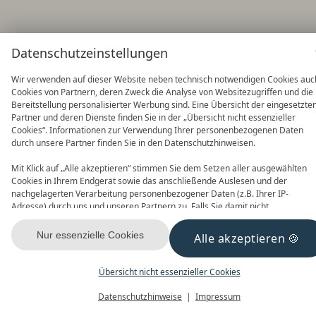
Datenschutzeinstellungen
Wir verwenden auf dieser Website neben technisch notwendigen Cookies auc
Cookies von Partnern, deren Zweck die Analyse von Websitezugriffen und die
Bereitstellung personalisierter Werbung sind. Eine Übersicht der eingesetzte
Partner und deren Dienste finden Sie in der „Übersicht nicht essenzieller
Cookies“. Informationen zur Verwendung Ihrer personenbezogenen Daten
durch unsere Partner finden Sie in den Datenschutzhinweisen.
Mit Klick auf „Alle akzeptieren“ stimmen Sie dem Setzen aller ausgewählten
Cookies in Ihrem Endgerät sowie das anschließende Auslesen und der
nachgelagerten Verarbeitung personenbezogener Daten (z.B. Ihrer IP-
Adresse) durch uns und unseren Partnern zu. Falls Sie damit nicht
einverstanden sind, klicken Sie bitte auf „Nur essenzielle Cookies“. Eine
individuelle Auswahl können Sie unter „Übersicht nicht essenzieller Cookies“
Nur essenzielle Cookies
Alle akzeptieren
tätigen. Sie können Ihre Auswahl im Fußbereich dieser Website oder in den
Datenschutzhinweisen jederzeit aufrufen und ändern.
Übersicht nicht essenzieller Cookies
Datenschutzhinweise
Impressum