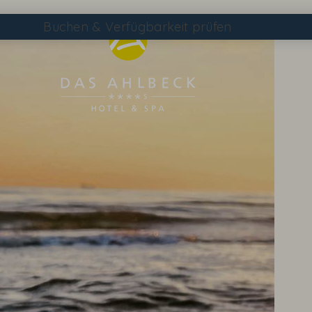
Buchen
& Verfügbarkeit prüfen
Suchen
DAS AHLBECK ÜBERSICHTSSEITE
WETTER & WEBCAM
GUTSCHEINE
KONTAKT & ANREISE
WISSENSWERTES
EVENTS IM HOTEL
TAGEN & FEIERN