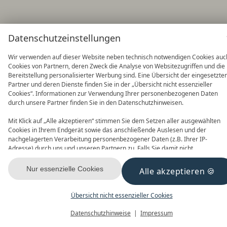
Datenschutzeinstellungen
Wir verwenden auf dieser Website neben technisch notwendigen Cookies auc
Cookies von Partnern, deren Zweck die Analyse von Websitezugriffen und die
Bereitstellung personalisierter Werbung sind. Eine Übersicht der eingesetzte
Partner und deren Dienste finden Sie in der „Übersicht nicht essenzieller
Cookies“. Informationen zur Verwendung Ihrer personenbezogenen Daten
durch unsere Partner finden Sie in den Datenschutzhinweisen.
Mit Klick auf „Alle akzeptieren“ stimmen Sie dem Setzen aller ausgewählten
Cookies in Ihrem Endgerät sowie das anschließende Auslesen und der
nachgelagerten Verarbeitung personenbezogener Daten (z.B. Ihrer IP-
Adresse) durch uns und unseren Partnern zu. Falls Sie damit nicht
einverstanden sind, klicken Sie bitte auf „Nur essenzielle Cookies“. Eine
individuelle Auswahl können Sie unter „Übersicht nicht essenzieller Cookies“
Nur essenzielle Cookies
Alle akzeptieren
tätigen. Sie können Ihre Auswahl im Fußbereich dieser Website oder in den
Datenschutzhinweisen jederzeit aufrufen und ändern.
Übersicht nicht essenzieller Cookies
Datenschutzhinweise
Impressum