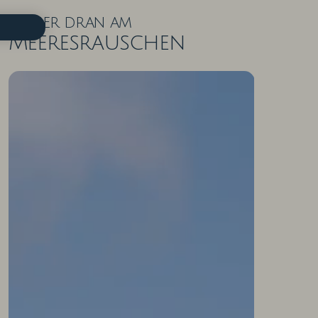
Näher dran am
Meeresrauschen
ZIMMER IN DER ÜBERSICHT