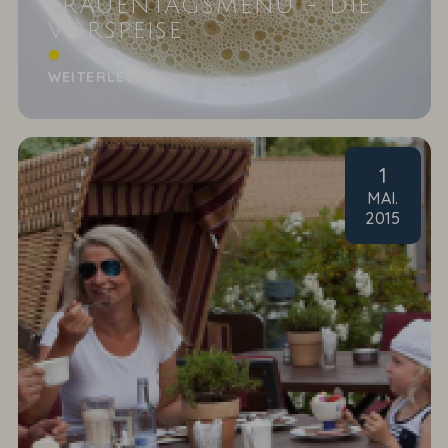
FRAUENTAGSMENÜ - DIE
VORSPEISE
Apfel-Sellerie-Schaum-Süppchen mit Pinienkernen
WEITERLESEN
1
MAI
.
2015