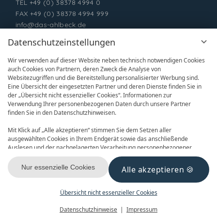
TEL
+49 (0) 38378 4994 0
FAX +49 (0) 38378 4994 999
info@das-ahlbeck.de
Datenschutzeinstellungen
Wir verwenden auf dieser Website neben technisch notwendigen Cookies
auch Cookies von Partnern, deren Zweck die Analyse von
Websitezugriffen und die Bereitstellung personalisierter Werbung sind.
Eine Übersicht der eingesetzten Partner und deren Dienste finden Sie in
der „Übersicht nicht essenzieller Cookies“. Informationen zur
Verwendung Ihrer personenbezogenen Daten durch unsere Partner
ONLINE BUCHEN
ANFRAGEN
finden Sie in den Datenschutzhinweisen.
Mit Klick auf „Alle akzeptieren“ stimmen Sie dem Setzen aller
ausgewählten Cookies in Ihrem Endgerät sowie das anschließende
Auslesen und der nachgelagerten Verarbeitung personenbezogener
Daten (z.B. Ihrer IP-Adresse) durch uns und unseren Partnern zu. Falls
Sie damit nicht einverstanden sind, klicken Sie bitte auf „Nur essenzielle
Nur essenzielle Cookies
Alle akzeptieren
GUTSCHEINE
NEWSLETTER
Cookies“. Eine individuelle Auswahl können Sie unter „Übersicht nicht
essenzieller Cookies“ tätigen. Sie können Ihre Auswahl im Fußbereich
dieser Website oder in den Datenschutzhinweisen jederzeit aufrufen und
Übersicht nicht essenzieller Cookies
ändern.
Menü
Gutscheine
Buchen
Datenschutzhinweise
Impressum