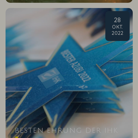
28
OKT
.
2022
BESTEN EHRUNG DER IHK
Wer erinnert sich an unser Zahlengenie Leenart?