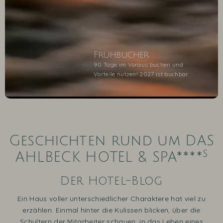
Frühbucher
90 Tage im Voraus buchen und
Vorteile nutzen! 2027 ist buchbar
1
2
3
4
5
Geschichten rund um DAS
s
AHLBECK HOTEL & SPA****
Der Hotel-Blog
Ein Haus voller unterschiedlicher Charaktere hat viel zu
erzählen. Einmal hinter die Kulissen blicken, über die
Schultern der Mitarbeiter schauen, in das Leben eines