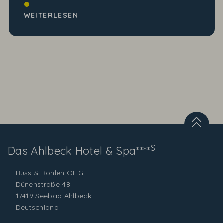
Wir haben wieder ein wundervolles
Erinnerungsgeschenk von 2 zauberhaften kleinen
WEITERLESEN
Hotelgästen erhalten,...
S
Das Ahlbeck
Hotel & Spa****
Buss & Bohlen OHG
Dünenstraße 48
17419 Seebad Ahlbeck
Deutschland