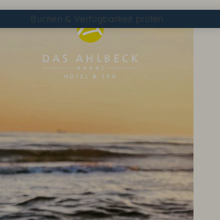
Buchen
& Verfügbarkeit prüfen
Suchen
DAS AHLBECK ÜBERSICHTSSEITE
WETTER & WEBCAM
GUTSCHEINE
KONTAKT & ANREISE
WISSENSWERTES
EVENTS IM HOTEL
TAGEN & FEIERN