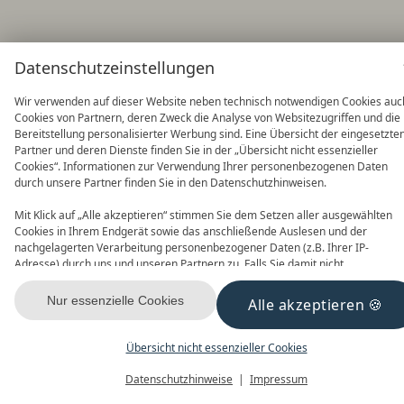
Datenschutzeinstellungen
Wir verwenden auf dieser Website neben technisch notwendigen Cookies auc
Cookies von Partnern, deren Zweck die Analyse von Websitezugriffen und die
Bereitstellung personalisierter Werbung sind. Eine Übersicht der eingesetzte
Partner und deren Dienste finden Sie in der „Übersicht nicht essenzieller
Cookies“. Informationen zur Verwendung Ihrer personenbezogenen Daten
durch unsere Partner finden Sie in den Datenschutzhinweisen.
Mit Klick auf „Alle akzeptieren“ stimmen Sie dem Setzen aller ausgewählten
Cookies in Ihrem Endgerät sowie das anschließende Auslesen und der
nachgelagerten Verarbeitung personenbezogener Daten (z.B. Ihrer IP-
Adresse) durch uns und unseren Partnern zu. Falls Sie damit nicht
einverstanden sind, klicken Sie bitte auf „Nur essenzielle Cookies“. Eine
individuelle Auswahl können Sie unter „Übersicht nicht essenzieller Cookies“
Nur essenzielle Cookies
Alle akzeptieren
tätigen. Sie können Ihre Auswahl im Fußbereich dieser Website oder in den
Datenschutzhinweisen jederzeit aufrufen und ändern.
Übersicht nicht essenzieller Cookies
Datenschutzhinweise
Impressum