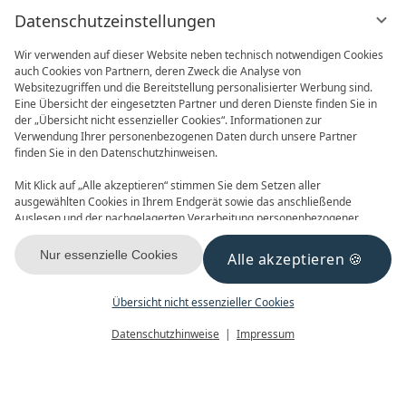
Datenschutzeinstellungen
Wir verwenden auf dieser Website neben technisch notwendigen Cookies
auch Cookies von Partnern, deren Zweck die Analyse von
Websitezugriffen und die Bereitstellung personalisierter Werbung sind.
Eine Übersicht der eingesetzten Partner und deren Dienste finden Sie in
der „Übersicht nicht essenzieller Cookies“. Informationen zur
Verwendung Ihrer personenbezogenen Daten durch unsere Partner
ONLINE BUCHEN
ANFRAGEN
finden Sie in den Datenschutzhinweisen.
Mit Klick auf „Alle akzeptieren“ stimmen Sie dem Setzen aller
ausgewählten Cookies in Ihrem Endgerät sowie das anschließende
Auslesen und der nachgelagerten Verarbeitung personenbezogener
Daten (z.B. Ihrer IP-Adresse) durch uns und unseren Partnern zu. Falls
Sie damit nicht einverstanden sind, klicken Sie bitte auf „Nur essenzielle
Nur essenzielle Cookies
Alle akzeptieren
GUTSCHEINE
NEWSLETTER
Cookies“. Eine individuelle Auswahl können Sie unter „Übersicht nicht
essenzieller Cookies“ tätigen. Sie können Ihre Auswahl im Fußbereich
dieser Website oder in den Datenschutzhinweisen jederzeit aufrufen und
Übersicht nicht essenzieller Cookies
ändern.
Menü
Gutscheine
Buchen
Datenschutzhinweise
Impressum
KONTAKT & ANREISE
FACEBOOK