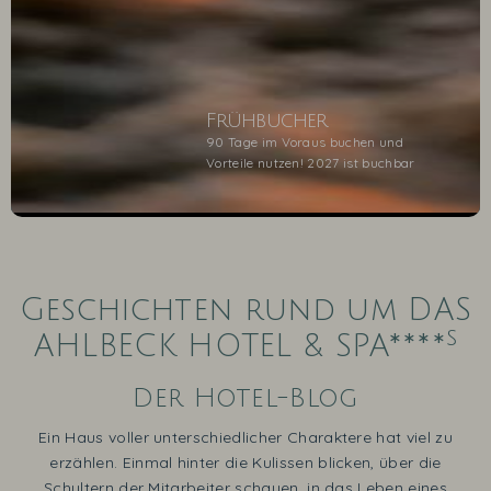
Frühbucher
90 Tage im Voraus buchen und
Vorteile nutzen! 2027 ist buchbar
1
2
3
4
5
Geschichten rund um DAS
s
AHLBECK HOTEL & SPA****
Der Hotel-Blog
Ein Haus voller unterschiedlicher Charaktere hat viel zu
erzählen. Einmal hinter die Kulissen blicken, über die
Schultern der Mitarbeiter schauen, in das Leben eines