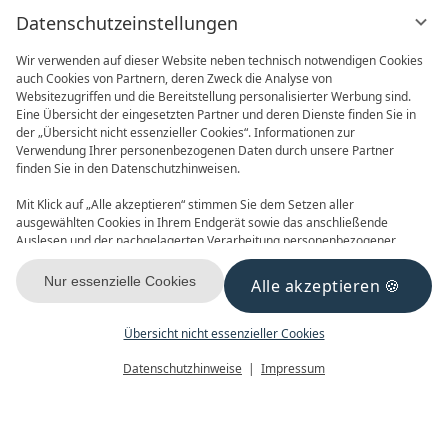
Datenschutzeinstellungen
Wir verwenden auf dieser Website neben technisch notwendigen Cookies
auch Cookies von Partnern, deren Zweck die Analyse von
Websitezugriffen und die Bereitstellung personalisierter Werbung sind.
Eine Übersicht der eingesetzten Partner und deren Dienste finden Sie in
der „Übersicht nicht essenzieller Cookies“. Informationen zur
Verwendung Ihrer personenbezogenen Daten durch unsere Partner
ONLINE BUCHEN
ANFRAGEN
finden Sie in den Datenschutzhinweisen.
Mit Klick auf „Alle akzeptieren“ stimmen Sie dem Setzen aller
ausgewählten Cookies in Ihrem Endgerät sowie das anschließende
Auslesen und der nachgelagerten Verarbeitung personenbezogener
Daten (z.B. Ihrer IP-Adresse) durch uns und unseren Partnern zu. Falls
Sie damit nicht einverstanden sind, klicken Sie bitte auf „Nur essenzielle
Nur essenzielle Cookies
Alle akzeptieren
GUTSCHEINE
NEWSLETTER
Cookies“. Eine individuelle Auswahl können Sie unter „Übersicht nicht
essenzieller Cookies“ tätigen. Sie können Ihre Auswahl im Fußbereich
dieser Website oder in den Datenschutzhinweisen jederzeit aufrufen und
Übersicht nicht essenzieller Cookies
ändern.
Menü
Gutscheine
Buchen
Datenschutzhinweise
Impressum
KONTAKT & ANREISE
FACEBOOK