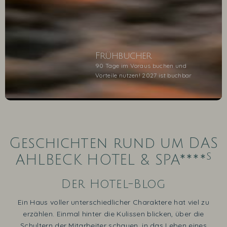
Frühbucher
90 Tage im Voraus buchen und
Vorteile nutzen! 2027 ist buchbar
1
2
3
4
5
Geschichten rund um DAS
s
AHLBECK HOTEL & SPA****
Der Hotel-Blog
Ein Haus voller unterschiedlicher Charaktere hat viel zu
erzählen. Einmal hinter die Kulissen blicken, über die
Schultern der Mitarbeiter schauen, in das Leben eines