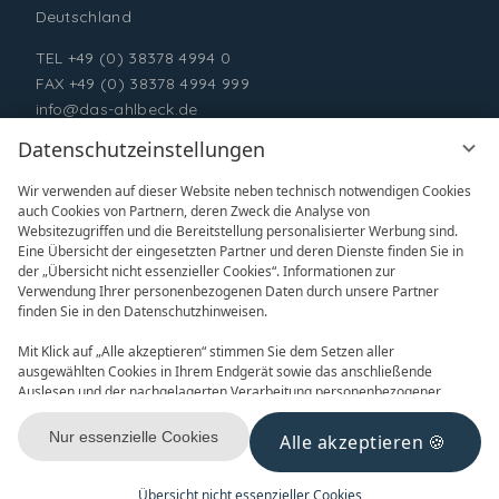
Deutschland
TEL
+49 (0) 38378 4994 0
FAX +49 (0) 38378 4994 999
info@das-ahlbeck.de
Datenschutzeinstellungen
Wir verwenden auf dieser Website neben technisch notwendigen Cookies
auch Cookies von Partnern, deren Zweck die Analyse von
Websitezugriffen und die Bereitstellung personalisierter Werbung sind.
Eine Übersicht der eingesetzten Partner und deren Dienste finden Sie in
der „Übersicht nicht essenzieller Cookies“. Informationen zur
Verwendung Ihrer personenbezogenen Daten durch unsere Partner
ONLINE BUCHEN
ANFRAGEN
finden Sie in den Datenschutzhinweisen.
Mit Klick auf „Alle akzeptieren“ stimmen Sie dem Setzen aller
ausgewählten Cookies in Ihrem Endgerät sowie das anschließende
Auslesen und der nachgelagerten Verarbeitung personenbezogener
Daten (z.B. Ihrer IP-Adresse) durch uns und unseren Partnern zu. Falls
Sie damit nicht einverstanden sind, klicken Sie bitte auf „Nur essenzielle
Nur essenzielle Cookies
Alle akzeptieren
GUTSCHEINE
NEWSLETTER
Cookies“. Eine individuelle Auswahl können Sie unter „Übersicht nicht
essenzieller Cookies“ tätigen. Sie können Ihre Auswahl im Fußbereich
dieser Website oder in den Datenschutzhinweisen jederzeit aufrufen und
Übersicht nicht essenzieller Cookies