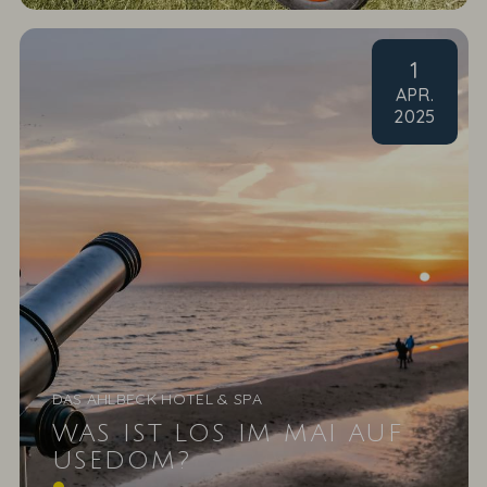
1
APR
.
2025
DAS AHLBECK HOTEL & SPA
WAS IST LOS IM MAI AUF
USEDOM?
Im Mai bietet Usedom eine wunderbare