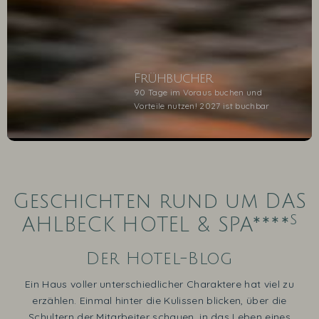
Frühbucher
90 Tage im Voraus buchen und
Vorteile nutzen! 2027 ist buchbar
1
2
3
4
5
Geschichten rund um DAS
s
AHLBECK HOTEL & SPA****
Der Hotel-Blog
Ein Haus voller unterschiedlicher Charaktere hat viel zu
erzählen. Einmal hinter die Kulissen blicken, über die
Schultern der Mitarbeiter schauen, in das Leben eines