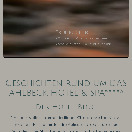
Frühbucher
90 Tage im Voraus buchen und
Vorteile nutzen! 2027 ist buchbar
1
2
3
4
5
Geschichten rund um DAS
s
AHLBECK HOTEL & SPA****
Der Hotel-Blog
Ein Haus voller unterschiedlicher Charaktere hat viel zu
erzählen. Einmal hinter die Kulissen blicken, über die
Schultern der Mitarbeiter schauen, in das Leben eines