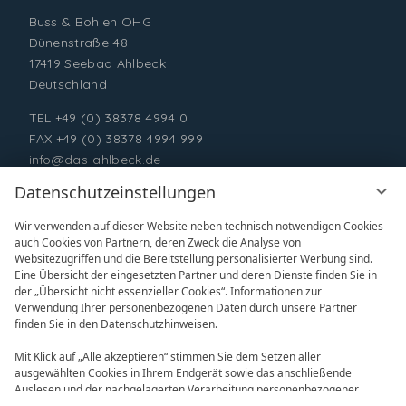
Buss & Bohlen OHG
Dünenstraße 48
17419 Seebad Ahlbeck
Deutschland
TEL
+49 (0) 38378 4994 0
FAX +49 (0) 38378 4994 999
info@das-ahlbeck.de
Datenschutzeinstellungen
Wir verwenden auf dieser Website neben technisch notwendigen Cookies
auch Cookies von Partnern, deren Zweck die Analyse von
Websitezugriffen und die Bereitstellung personalisierter Werbung sind.
Eine Übersicht der eingesetzten Partner und deren Dienste finden Sie in
der „Übersicht nicht essenzieller Cookies“. Informationen zur
Verwendung Ihrer personenbezogenen Daten durch unsere Partner
ONLINE BUCHEN
ANFRAGEN
finden Sie in den Datenschutzhinweisen.
Mit Klick auf „Alle akzeptieren“ stimmen Sie dem Setzen aller
ausgewählten Cookies in Ihrem Endgerät sowie das anschließende
Auslesen und der nachgelagerten Verarbeitung personenbezogener
Daten (z.B. Ihrer IP-Adresse) durch uns und unseren Partnern zu. Falls