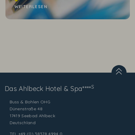
WEITERLESEN
S
Das Ahlbeck
Hotel & Spa****
Buss & Bohlen OHG
Dünenstraße 48
17419 Seebad Ahlbeck
Deutschland
TEL
+49 (0) 38378 4994 0