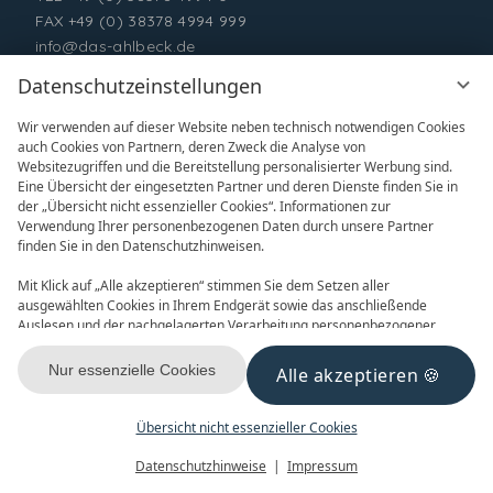
FAX +49 (0) 38378 4994 999
info@das-ahlbeck.de
Datenschutzeinstellungen
Wir verwenden auf dieser Website neben technisch notwendigen Cookies
auch Cookies von Partnern, deren Zweck die Analyse von
Websitezugriffen und die Bereitstellung personalisierter Werbung sind.
Eine Übersicht der eingesetzten Partner und deren Dienste finden Sie in
der „Übersicht nicht essenzieller Cookies“. Informationen zur
Verwendung Ihrer personenbezogenen Daten durch unsere Partner
ONLINE BUCHEN
ANFRAGEN
finden Sie in den Datenschutzhinweisen.
Mit Klick auf „Alle akzeptieren“ stimmen Sie dem Setzen aller
ausgewählten Cookies in Ihrem Endgerät sowie das anschließende
Auslesen und der nachgelagerten Verarbeitung personenbezogener
Daten (z.B. Ihrer IP-Adresse) durch uns und unseren Partnern zu. Falls
Sie damit nicht einverstanden sind, klicken Sie bitte auf „Nur essenzielle
Nur essenzielle Cookies
Alle akzeptieren
GUTSCHEINE
NEWSLETTER
Cookies“. Eine individuelle Auswahl können Sie unter „Übersicht nicht
essenzieller Cookies“ tätigen. Sie können Ihre Auswahl im Fußbereich
dieser Website oder in den Datenschutzhinweisen jederzeit aufrufen und
Übersicht nicht essenzieller Cookies
ändern.
Menü
Gutscheine
Buchen
Datenschutzhinweise
Impressum
KONTAKT & ANREISE