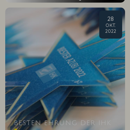
28
OKT
.
2022
BESTEN EHRUNG DER IHK
Wer erinnert sich an unser Zahlengenie Leenart?