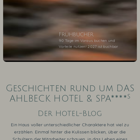
Frühbucher
90 Tage im Voraus buchen und
Vorteile nutzen! 2027 ist buchbar
1
2
3
4
5
Geschichten rund um DAS
s
AHLBECK HOTEL & SPA****
Der Hotel-Blog
Ein Haus voller unterschiedlicher Charaktere hat viel zu
erzählen. Einmal hinter die Kulissen blicken, über die
Schultern der Mitarbeiter schauen, in das Leben eines