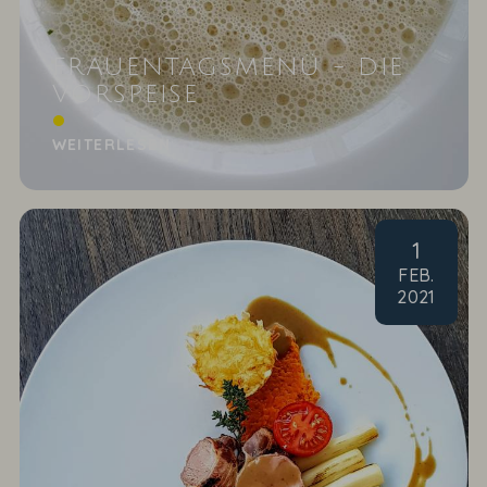
FRAUENTAGSMENÜ - DIE
VORSPEISE
Apfel-Sellerie-Schaum-Süppchen mit Pinienkernen
WEITERLESEN
1
FEB
.
2021