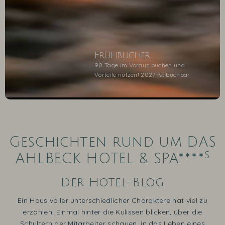
Frühbucher
90 Tage im Voraus buchen und
Vorteile nutzen! 2027 ist buchbar
1
2
3
4
5
Geschichten rund um DAS
s
AHLBECK HOTEL & SPA****
Der Hotel-Blog
Ein Haus voller unterschiedlicher Charaktere hat viel zu
erzählen. Einmal hinter die Kulissen blicken, über die
Schultern der Mitarbeiter schauen, in das Leben eines