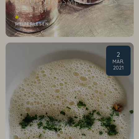
FRAUENTAGSMENÜ - DAS
DESSERT
Mascarpone-Himbeer-Traum mit Baiser
WEITERLESEN
2
MÄR
.
2021