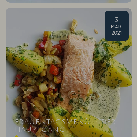
3
MÄR
.
2021
FRAUENTAGSMENÜ - DER
HAUPTGANG
Im Pergament gegartes Lachsfilet mit buntem