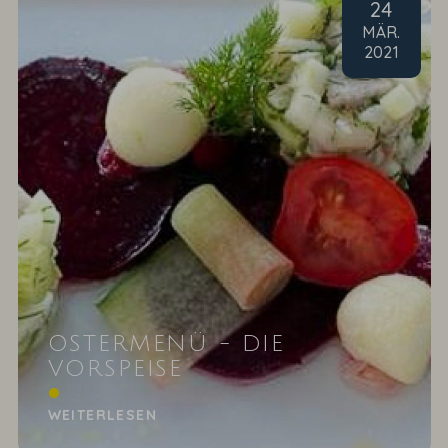
24
MÄR
.
2021
OSTERMENÜ - DIE
VORSPEISE
Matjeshäckerle mit roter Bete und Apfel
WEITERLESEN