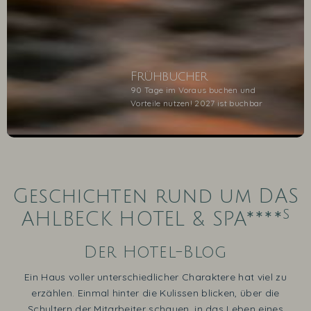
Frühbucher
90 Tage im Voraus buchen und
Vorteile nutzen! 2027 ist buchbar
1
2
3
4
5
Geschichten rund um DAS
s
AHLBECK HOTEL & SPA****
Der Hotel-Blog
Ein Haus voller unterschiedlicher Charaktere hat viel zu
erzählen. Einmal hinter die Kulissen blicken, über die
Schultern der Mitarbeiter schauen, in das Leben eines