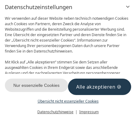
Datenschutzeinstellungen
Wir verwenden auf dieser Website neben technisch notwendigen Cookies
auch Cookies von Partnern, deren Zweck die Analyse von
Websitezugriffen und die Bereitstellung personalisierter Werbung sind.
Eine Übersicht der eingesetzten Partner und deren Dienste finden Sie in
der „Übersicht nicht essenzieller Cookies“. Informationen zur
Verwendung Ihrer personenbezogenen Daten durch unsere Partner
ONLINE BUCHEN
ANFRAGEN
finden Sie in den Datenschutzhinweisen.
Mit Klick auf „Alle akzeptieren“ stimmen Sie dem Setzen aller
ausgewählten Cookies in Ihrem Endgerät sowie das anschließende
Auslesen und der nachgelagerten Verarbeitung personenbezogener
Daten (z.B. Ihrer IP-Adresse) durch uns und unseren Partnern zu. Falls
Sie damit nicht einverstanden sind, klicken Sie bitte auf „Nur essenzielle
Nur essenzielle Cookies
Alle akzeptieren
GUTSCHEINE
NEWSLETTER
Cookies“. Eine individuelle Auswahl können Sie unter „Übersicht nicht
essenzieller Cookies“ tätigen. Sie können Ihre Auswahl im Fußbereich
dieser Website oder in den Datenschutzhinweisen jederzeit aufrufen und
Übersicht nicht essenzieller Cookies
ändern.
Menü
Gutscheine
Buchen
Datenschutzhinweise
Impressum
KONTAKT & ANREISE
FACEBOOK