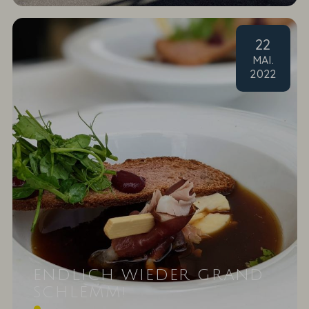
22
MAI
.
2022
ENDLICH WIEDER GRAND
SCHLEMM!
Am 21.Mai 2022 fand die kulinarische