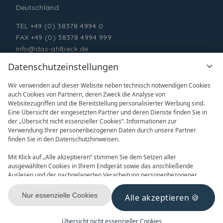
Deutschland
TEL
+49 (0) 38378 4994 0
FAX +49 (0) 38378 4994 999
info@das-ahlbeck.de
Datenschutzeinstellungen
Wir verwenden auf dieser Website neben technisch notwendigen Cookies
auch Cookies von Partnern, deren Zweck die Analyse von
Websitezugriffen und die Bereitstellung personalisierter Werbung sind.
Eine Übersicht der eingesetzten Partner und deren Dienste finden Sie in
der „Übersicht nicht essenzieller Cookies“. Informationen zur
Verwendung Ihrer personenbezogenen Daten durch unsere Partner
ONLINE BUCHEN
ANFRAGEN
finden Sie in den Datenschutzhinweisen.
Mit Klick auf „Alle akzeptieren“ stimmen Sie dem Setzen aller
ausgewählten Cookies in Ihrem Endgerät sowie das anschließende
Auslesen und der nachgelagerten Verarbeitung personenbezogener
Daten (z.B. Ihrer IP-Adresse) durch uns und unseren Partnern zu. Falls
Sie damit nicht einverstanden sind, klicken Sie bitte auf „Nur essenzielle
Nur essenzielle Cookies
Alle akzeptieren
GUTSCHEINE
NEWSLETTER
Cookies“. Eine individuelle Auswahl können Sie unter „Übersicht nicht
essenzieller Cookies“ tätigen. Sie können Ihre Auswahl im Fußbereich
dieser Website oder in den Datenschutzhinweisen jederzeit aufrufen und
Übersicht nicht essenzieller Cookies