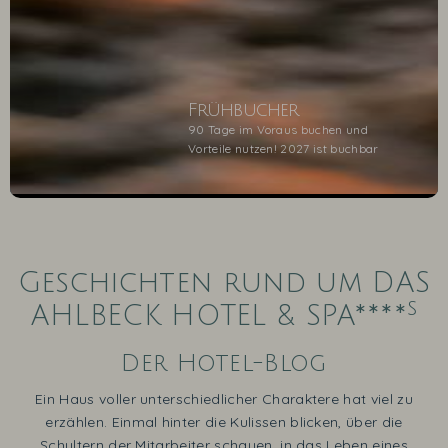
Frühbucher
90 Tage im Voraus buchen und
Vorteile nutzen! 2027 ist buchbar
1
2
3
4
5
Geschichten rund um DAS
s
AHLBECK HOTEL & SPA****
Der Hotel-Blog
Ein Haus voller unterschiedlicher Charaktere hat viel zu
erzählen. Einmal hinter die Kulissen blicken, über die
Schultern der Mitarbeiter schauen, in das Leben eines