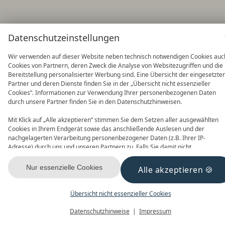
Datenschutzeinstellungen
Wir verwenden auf dieser Website neben technisch notwendigen Cookies auc
Cookies von Partnern, deren Zweck die Analyse von Websitezugriffen und die
Bereitstellung personalisierter Werbung sind. Eine Übersicht der eingesetzte
Partner und deren Dienste finden Sie in der „Übersicht nicht essenzieller
Cookies“. Informationen zur Verwendung Ihrer personenbezogenen Daten
durch unsere Partner finden Sie in den Datenschutzhinweisen.
Mit Klick auf „Alle akzeptieren“ stimmen Sie dem Setzen aller ausgewählten
Cookies in Ihrem Endgerät sowie das anschließende Auslesen und der
nachgelagerten Verarbeitung personenbezogener Daten (z.B. Ihrer IP-
Adresse) durch uns und unseren Partnern zu. Falls Sie damit nicht
einverstanden sind, klicken Sie bitte auf „Nur essenzielle Cookies“. Eine
individuelle Auswahl können Sie unter „Übersicht nicht essenzieller Cookies“
Nur essenzielle Cookies
Alle akzeptieren
tätigen. Sie können Ihre Auswahl im Fußbereich dieser Website oder in den
Datenschutzhinweisen jederzeit aufrufen und ändern.
Übersicht nicht essenzieller Cookies
Datenschutzhinweise
Impressum