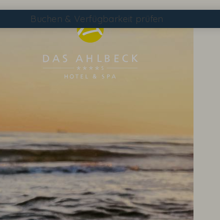
Buchen
& Verfügbarkeit prüfen
Suchen
DAS AHLBECK ÜBERSICHTSSEITE
WETTER & WEBCAM
GUTSCHEINE
KONTAKT & ANREISE
WISSENSWERTES
EVENTS IM HOTEL
TAGEN & FEIERN