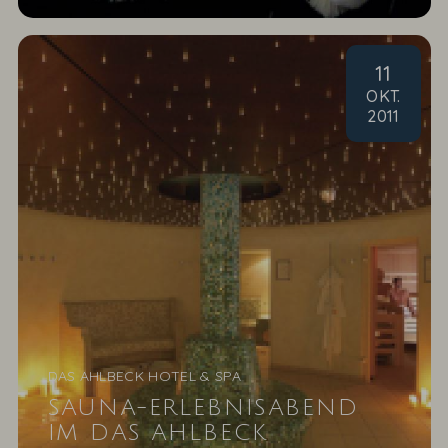
11
OKT
.
2011
DAS AHLBECK HOTEL & SPA
SAUNA-ERLEBNISABEND
IM DAS AHLBECK