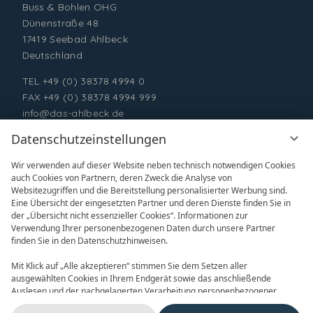
Buss & Bohlen OHG
Dünenstraße 48
17419 Seebad Ahlbeck
Deutschland
TEL
+49 (0) 38378 4994 0
FAX +49 (0) 38378 4994 999
info@das-ahlbeck.de
Datenschutzeinstellungen
Wir verwenden auf dieser Website neben technisch notwendigen Cookies
auch Cookies von Partnern, deren Zweck die Analyse von
Websitezugriffen und die Bereitstellung personalisierter Werbung sind.
Eine Übersicht der eingesetzten Partner und deren Dienste finden Sie in
der „Übersicht nicht essenzieller Cookies“. Informationen zur
Verwendung Ihrer personenbezogenen Daten durch unsere Partner
ONLINE BUCHEN
ANFRAGEN
finden Sie in den Datenschutzhinweisen.
Mit Klick auf „Alle akzeptieren“ stimmen Sie dem Setzen aller
ausgewählten Cookies in Ihrem Endgerät sowie das anschließende
Auslesen und der nachgelagerten Verarbeitung personenbezogener
Daten (z.B. Ihrer IP-Adresse) durch uns und unseren Partnern zu. Falls