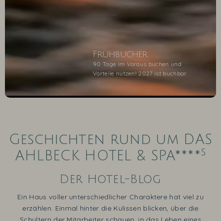
Frühbucher
90 Tage im Voraus buchen und
Vorteile nutzen! 2027 ist buchbar
1
2
3
4
5
Geschichten rund um DAS
s
AHLBECK HOTEL & SPA****
Der Hotel-Blog
Ein Haus voller unterschiedlicher Charaktere hat viel zu
erzählen. Einmal hinter die Kulissen blicken, über die
Schultern der Mitarbeiter schauen, in das Leben eines