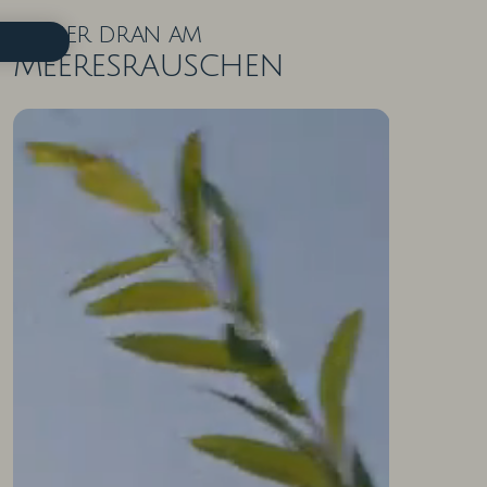
Näher dran am
Meeresrauschen
ZIMMER IN DER ÜBERSICHT