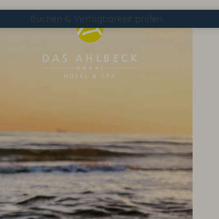
Buchen
& Verfügbarkeit prüfen
Suchen
DAS AHLBECK ÜBERSICHTSSEITE
WETTER & WEBCAM
GUTSCHEINE
KONTAKT & ANREISE
WISSENSWERTES
EVENTS IM HOTEL
TAGEN & FEIERN