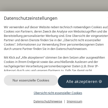
Datenschutzeinstellungen
Wir verwenden auf dieser Website neben technisch notwendigen Cookies auc
Cookies von Partnern, deren Zweck die Analyse von Websitezugriffen und die
Bereitstellung personalisierter Werbung sind. Eine Übersicht der eingesetzte
Partner und deren Dienste finden Sie in der „Übersicht nicht essenzieller
Cookies“. Informationen zur Verwendung Ihrer personenbezogenen Daten
durch unsere Partner finden Sie in den Datenschutzhinweisen.
Mit Klick auf „Alle akzeptieren“ stimmen Sie dem Setzen aller ausgewählten
Cookies in Ihrem Endgerät sowie das anschließende Auslesen und der
nachgelagerten Verarbeitung personenbezogener Daten (z.B. Ihrer IP-
Adresse) durch uns und unseren Partnern zu. Falls Sie damit nicht
einverstanden sind, klicken Sie bitte auf „Nur essenzielle Cookies“. Eine
individuelle Auswahl können Sie unter „Übersicht nicht essenzieller Cookies“
Nur essenzielle Cookies
Alle akzeptieren
tätigen. Sie können Ihre Auswahl im Fußbereich dieser Website oder in den
Datenschutzhinweisen jederzeit aufrufen und ändern.
Übersicht nicht essenzieller Cookies
Datenschutzhinweise
Impressum