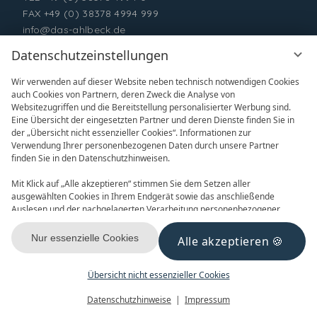
FAX +49 (0) 38378 4994 999
info@das-ahlbeck.de
Datenschutzeinstellungen
Wir verwenden auf dieser Website neben technisch notwendigen Cookies
auch Cookies von Partnern, deren Zweck die Analyse von
Websitezugriffen und die Bereitstellung personalisierter Werbung sind.
Eine Übersicht der eingesetzten Partner und deren Dienste finden Sie in
der „Übersicht nicht essenzieller Cookies“. Informationen zur
Verwendung Ihrer personenbezogenen Daten durch unsere Partner
ONLINE BUCHEN
ANFRAGEN
finden Sie in den Datenschutzhinweisen.
Mit Klick auf „Alle akzeptieren“ stimmen Sie dem Setzen aller
ausgewählten Cookies in Ihrem Endgerät sowie das anschließende
Auslesen und der nachgelagerten Verarbeitung personenbezogener
Daten (z.B. Ihrer IP-Adresse) durch uns und unseren Partnern zu. Falls
Sie damit nicht einverstanden sind, klicken Sie bitte auf „Nur essenzielle
Nur essenzielle Cookies
Alle akzeptieren
GUTSCHEINE
NEWSLETTER
Cookies“. Eine individuelle Auswahl können Sie unter „Übersicht nicht
essenzieller Cookies“ tätigen. Sie können Ihre Auswahl im Fußbereich
dieser Website oder in den Datenschutzhinweisen jederzeit aufrufen und
Übersicht nicht essenzieller Cookies
ändern.
Menü
Gutscheine
Buchen
Datenschutzhinweise
Impressum
KONTAKT & ANREISE