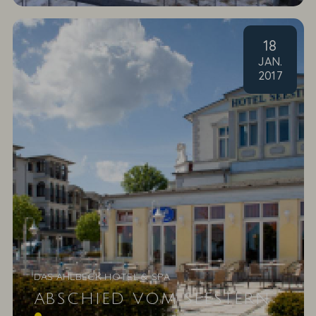
18
JAN
.
2017
DAS AHLBECK HOTEL & SPA
ABSCHIED VOM SEESTERN
Sie hat nur einen großen Wunsch: Die Klinke vom