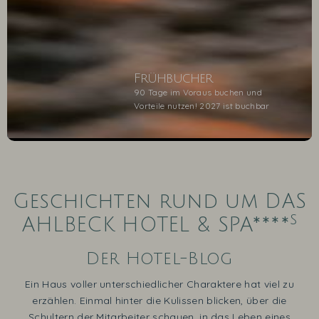
Frühbucher
90 Tage im Voraus buchen und
Vorteile nutzen! 2027 ist buchbar
1
2
3
4
5
Geschichten rund um DAS
s
AHLBECK HOTEL & SPA****
Der Hotel-Blog
Ein Haus voller unterschiedlicher Charaktere hat viel zu
erzählen. Einmal hinter die Kulissen blicken, über die
Schultern der Mitarbeiter schauen, in das Leben eines