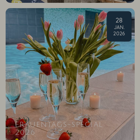
28
JAN
.
2026
FRAUENTAGS-SPECIAL
2026
Am 8. März 2026 ist internationaler Frauentag und