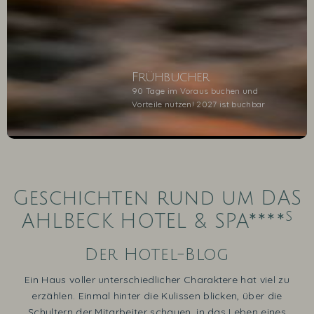
Frühbucher
90 Tage im Voraus buchen und
Vorteile nutzen! 2027 ist buchbar
1
2
3
4
5
Geschichten rund um DAS
s
AHLBECK HOTEL & SPA****
Der Hotel-Blog
Ein Haus voller unterschiedlicher Charaktere hat viel zu
erzählen. Einmal hinter die Kulissen blicken, über die
Schultern der Mitarbeiter schauen, in das Leben eines