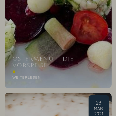
OSTERMENÜ - DIE
VORSPEISE
Matjeshäckerle mit roter Bete und Apfel
WEITERLESEN
23
MÄR
.
2021