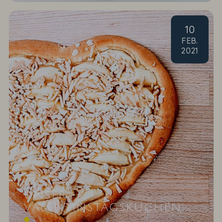
10
FEB
.
2021
UNSER
VALENTINSTAGSKUCHEN
Dieses Rezept kommt von Herzen!