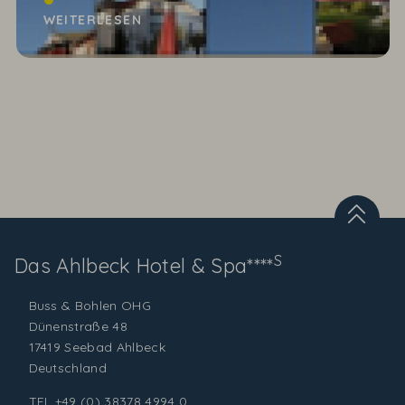
Zeit vergeht... Noch ein paar Monate und dann
WEITERLESEN
feiern...
S
Das Ahlbeck
Hotel & Spa****
Buss & Bohlen OHG
Dünenstraße 48
17419 Seebad Ahlbeck
Deutschland
TEL
+49 (0) 38378 4994 0