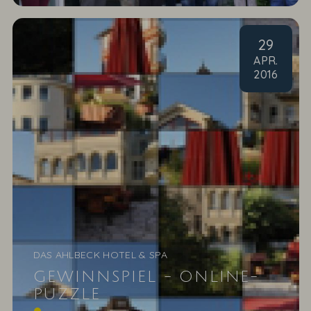
29
APR
.
2016
DAS AHLBECK HOTEL & SPA
GEWINNSPIEL - ONLINE-
PUZZLE
zum 10. Hotelgeburtstag Kaum zu glauben, wie die