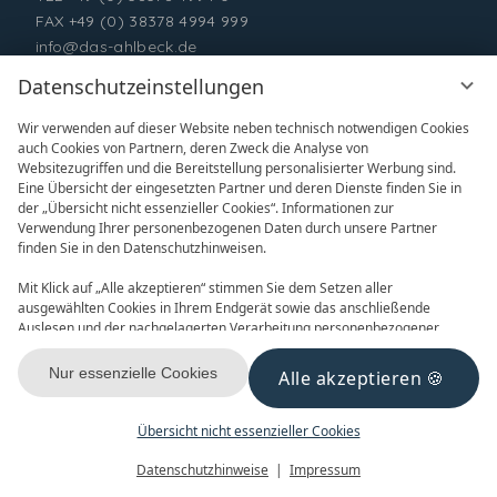
FAX +49 (0) 38378 4994 999
info@das-ahlbeck.de
Datenschutzeinstellungen
Wir verwenden auf dieser Website neben technisch notwendigen Cookies
auch Cookies von Partnern, deren Zweck die Analyse von
Websitezugriffen und die Bereitstellung personalisierter Werbung sind.
Eine Übersicht der eingesetzten Partner und deren Dienste finden Sie in
der „Übersicht nicht essenzieller Cookies“. Informationen zur
Verwendung Ihrer personenbezogenen Daten durch unsere Partner
ONLINE BUCHEN
ANFRAGEN
finden Sie in den Datenschutzhinweisen.
Mit Klick auf „Alle akzeptieren“ stimmen Sie dem Setzen aller
ausgewählten Cookies in Ihrem Endgerät sowie das anschließende
Auslesen und der nachgelagerten Verarbeitung personenbezogener
Daten (z.B. Ihrer IP-Adresse) durch uns und unseren Partnern zu. Falls
Sie damit nicht einverstanden sind, klicken Sie bitte auf „Nur essenzielle
Nur essenzielle Cookies
Alle akzeptieren
GUTSCHEINE
NEWSLETTER
Cookies“. Eine individuelle Auswahl können Sie unter „Übersicht nicht
essenzieller Cookies“ tätigen. Sie können Ihre Auswahl im Fußbereich
dieser Website oder in den Datenschutzhinweisen jederzeit aufrufen und
Übersicht nicht essenzieller Cookies
ändern.
Menü
Gutscheine
Buchen
Datenschutzhinweise
Impressum
KONTAKT & ANREISE