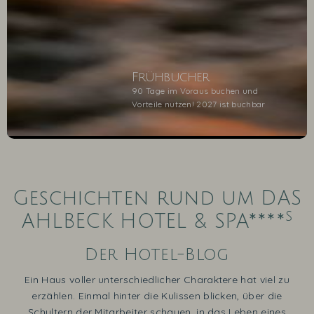
Frühbucher
90 Tage im Voraus buchen und
Vorteile nutzen! 2027 ist buchbar
1
2
3
4
5
Geschichten rund um DAS
s
AHLBECK HOTEL & SPA****
Der Hotel-Blog
Ein Haus voller unterschiedlicher Charaktere hat viel zu
erzählen. Einmal hinter die Kulissen blicken, über die
Schultern der Mitarbeiter schauen, in das Leben eines