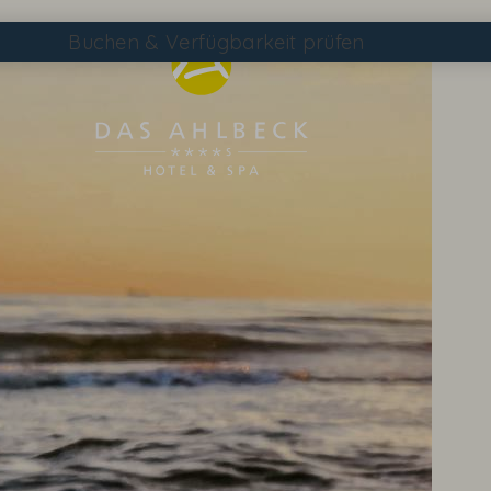
Buchen
& Verfügbarkeit prüfen
Suchen
DAS AHLBECK ÜBERSICHTSSEITE
WETTER & WEBCAM
GUTSCHEINE
KONTAKT & ANREISE
WISSENSWERTES
EVENTS IM HOTEL
TAGEN & FEIERN