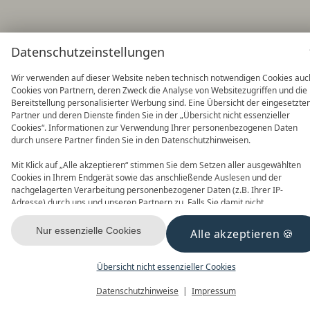
Datenschutzeinstellungen
Wir verwenden auf dieser Website neben technisch notwendigen Cookies auc
Cookies von Partnern, deren Zweck die Analyse von Websitezugriffen und die
Bereitstellung personalisierter Werbung sind. Eine Übersicht der eingesetzte
Partner und deren Dienste finden Sie in der „Übersicht nicht essenzieller
Cookies“. Informationen zur Verwendung Ihrer personenbezogenen Daten
durch unsere Partner finden Sie in den Datenschutzhinweisen.
Mit Klick auf „Alle akzeptieren“ stimmen Sie dem Setzen aller ausgewählten
Cookies in Ihrem Endgerät sowie das anschließende Auslesen und der
nachgelagerten Verarbeitung personenbezogener Daten (z.B. Ihrer IP-
Adresse) durch uns und unseren Partnern zu. Falls Sie damit nicht
einverstanden sind, klicken Sie bitte auf „Nur essenzielle Cookies“. Eine
individuelle Auswahl können Sie unter „Übersicht nicht essenzieller Cookies“
Nur essenzielle Cookies
Alle akzeptieren
tätigen. Sie können Ihre Auswahl im Fußbereich dieser Website oder in den
Datenschutzhinweisen jederzeit aufrufen und ändern.
Übersicht nicht essenzieller Cookies
Datenschutzhinweise
Impressum