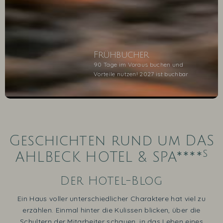
Frühbucher
90 Tage im Voraus buchen und
Vorteile nutzen! 2027 ist buchbar
1
2
3
4
5
Geschichten rund um DAS
s
AHLBECK HOTEL & SPA****
Der Hotel-Blog
Ein Haus voller unterschiedlicher Charaktere hat viel zu
erzählen. Einmal hinter die Kulissen blicken, über die
Schultern der Mitarbeiter schauen, in das Leben eines