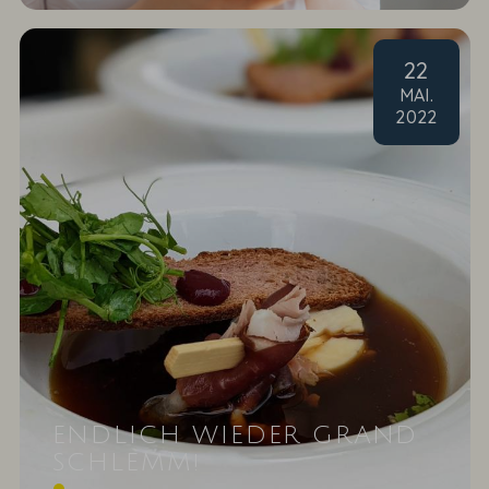
22
MAI
.
2022
ENDLICH WIEDER GRAND
SCHLEMM!
Am 21.Mai 2022 fand die kulinarische