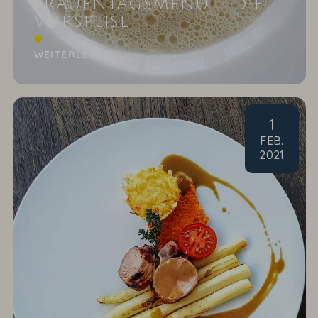
FRAUENTAGSMENÜ - DIE
VORSPEISE
Apfel-Sellerie-Schaum-Süppchen mit Pinienkernen
WEITERLESEN
1
FEB
.
2021