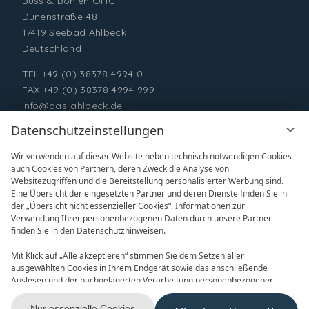
Buss & Bohlen OHG
Dünenstraße 48
17419 Seebad Ahlbeck
Deutschland
TEL
+49 (0) 38378 4994 0
FAX +49 (0) 38378 4994 999
info@das-ahlbeck.de
Datenschutzeinstellungen
Wir verwenden auf dieser Website neben technisch notwendigen Cookies
auch Cookies von Partnern, deren Zweck die Analyse von
Websitezugriffen und die Bereitstellung personalisierter Werbung sind.
Eine Übersicht der eingesetzten Partner und deren Dienste finden Sie in
der „Übersicht nicht essenzieller Cookies“. Informationen zur
Verwendung Ihrer personenbezogenen Daten durch unsere Partner
ONLINE BUCHEN
ANFRAGEN
finden Sie in den Datenschutzhinweisen.
Mit Klick auf „Alle akzeptieren“ stimmen Sie dem Setzen aller
ausgewählten Cookies in Ihrem Endgerät sowie das anschließende
Auslesen und der nachgelagerten Verarbeitung personenbezogener
Daten (z.B. Ihrer IP-Adresse) durch uns und unseren Partnern zu. Falls
Sie damit nicht einverstanden sind, klicken Sie bitte auf „Nur essenzielle
Nur essenzielle Cookies