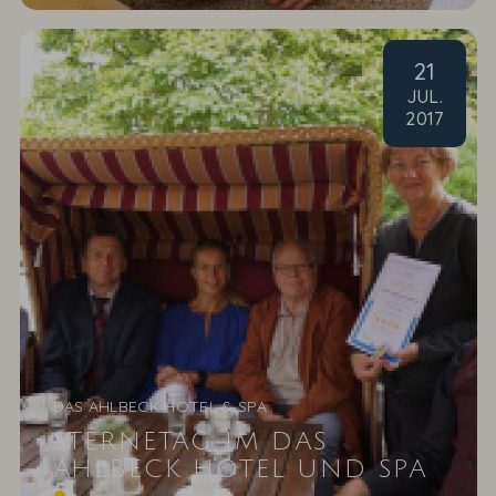
21
JUL
.
2017
DAS AHLBECK HOTEL & SPA
STERNETAG IM DAS
AHLBECK HOTEL UND SPA
Was für ein schönes Lob, das der neue