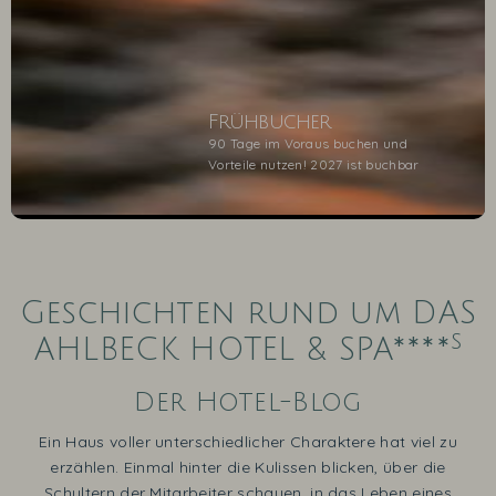
Frühbucher
90 Tage im Voraus buchen und
Vorteile nutzen! 2027 ist buchbar
1
2
3
4
5
Geschichten rund um DAS
s
AHLBECK HOTEL & SPA****
Der Hotel-Blog
Ein Haus voller unterschiedlicher Charaktere hat viel zu
erzählen. Einmal hinter die Kulissen blicken, über die
Schultern der Mitarbeiter schauen, in das Leben eines