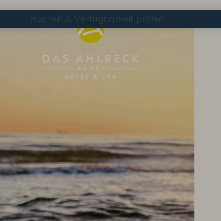
Buchen
& Verfügbarkeit prüfen
Suchen
DAS AHLBECK ÜBERSICHTSSEITE
WETTER & WEBCAM
GUTSCHEINE
KONTAKT & ANREISE
WISSENSWERTES
EVENTS IM HOTEL
TAGEN & FEIERN