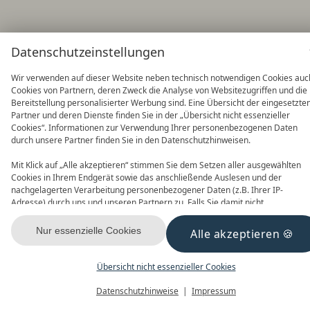
Datenschutzeinstellungen
Wir verwenden auf dieser Website neben technisch notwendigen Cookies auc
Cookies von Partnern, deren Zweck die Analyse von Websitezugriffen und die
Bereitstellung personalisierter Werbung sind. Eine Übersicht der eingesetzte
Partner und deren Dienste finden Sie in der „Übersicht nicht essenzieller
Cookies“. Informationen zur Verwendung Ihrer personenbezogenen Daten
durch unsere Partner finden Sie in den Datenschutzhinweisen.
Mit Klick auf „Alle akzeptieren“ stimmen Sie dem Setzen aller ausgewählten
Cookies in Ihrem Endgerät sowie das anschließende Auslesen und der
nachgelagerten Verarbeitung personenbezogener Daten (z.B. Ihrer IP-
Adresse) durch uns und unseren Partnern zu. Falls Sie damit nicht
einverstanden sind, klicken Sie bitte auf „Nur essenzielle Cookies“. Eine
individuelle Auswahl können Sie unter „Übersicht nicht essenzieller Cookies“
Nur essenzielle Cookies
Alle akzeptieren
tätigen. Sie können Ihre Auswahl im Fußbereich dieser Website oder in den
Datenschutzhinweisen jederzeit aufrufen und ändern.
Übersicht nicht essenzieller Cookies
Datenschutzhinweise
Impressum