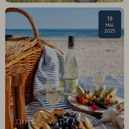
19
MAI
.
2025
„DINNER WITH A VIEW"
Genuss mit Aussicht - Es gibt Momente im Leben,