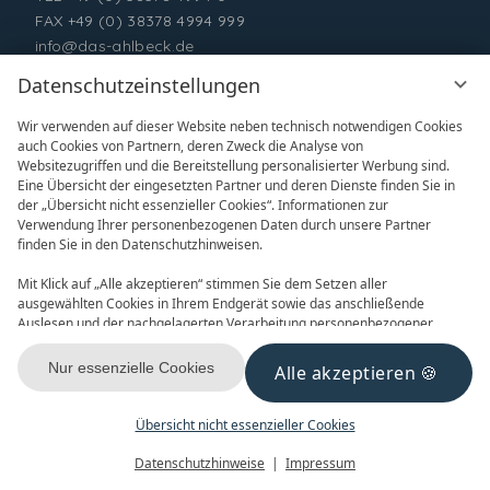
FAX +49 (0) 38378 4994 999
info@das-ahlbeck.de
Datenschutzeinstellungen
Wir verwenden auf dieser Website neben technisch notwendigen Cookies
auch Cookies von Partnern, deren Zweck die Analyse von
Websitezugriffen und die Bereitstellung personalisierter Werbung sind.
Eine Übersicht der eingesetzten Partner und deren Dienste finden Sie in
der „Übersicht nicht essenzieller Cookies“. Informationen zur
Verwendung Ihrer personenbezogenen Daten durch unsere Partner
ONLINE BUCHEN
ANFRAGEN
finden Sie in den Datenschutzhinweisen.
Mit Klick auf „Alle akzeptieren“ stimmen Sie dem Setzen aller
ausgewählten Cookies in Ihrem Endgerät sowie das anschließende
Auslesen und der nachgelagerten Verarbeitung personenbezogener
Daten (z.B. Ihrer IP-Adresse) durch uns und unseren Partnern zu. Falls
Sie damit nicht einverstanden sind, klicken Sie bitte auf „Nur essenzielle
Nur essenzielle Cookies
Alle akzeptieren
GUTSCHEINE
NEWSLETTER
Cookies“. Eine individuelle Auswahl können Sie unter „Übersicht nicht
essenzieller Cookies“ tätigen. Sie können Ihre Auswahl im Fußbereich
dieser Website oder in den Datenschutzhinweisen jederzeit aufrufen und
Übersicht nicht essenzieller Cookies
ändern.
Menü
Gutscheine
Buchen
Datenschutzhinweise
Impressum
KONTAKT & ANREISE