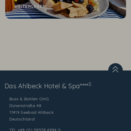
die man für immer im Herzen behält. Momente in
WEITERLESEN
der Natur...
S
Das Ahlbeck
Hotel & Spa****
Buss & Bohlen OHG
Dünenstraße 48
17419 Seebad Ahlbeck
Deutschland
TEL
+49 (0) 38378 4994 0