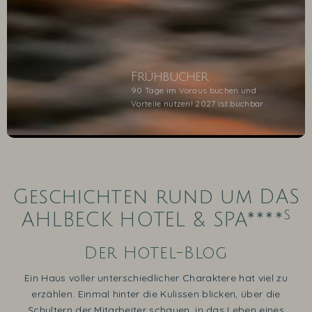
Frühbucher
90 Tage im Voraus buchen und
Vorteile nutzen! 2027 ist buchbar
1
2
3
4
5
Geschichten rund um DAS
s
AHLBECK HOTEL & SPA****
Der Hotel-Blog
Ein Haus voller unterschiedlicher Charaktere hat viel zu
erzählen. Einmal hinter die Kulissen blicken, über die
Schultern der Mitarbeiter schauen, in das Leben eines