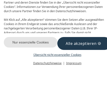
Partner und deren Dienste finden Sie in der „Übersicht nicht essenzieller
Cookies“. Informationen zur Verwendung Ihrer personenbezogenen Daten
durch unsere Partner finden Sie in den Datenschutzhinweisen.
Mit Klick auf „Alle akzeptieren“ stimmen Sie dem Setzen aller ausgewählten
Cookies in Ihrem Endgerät sowie das anschließende Auslesen und der
nachgelagerten Verarbeitung personenbezogener Daten (z.B. Ihrer IP-
Adresse) durch uns und unseren Partnern zu. Falls Sie damit nicht
einverstanden sind, klicken Sie bitte auf „Nur essenzielle Cookies“. Eine
individuelle Auswahl können Sie unter „Übersicht nicht essenzieller Cookies“
Nur essenzielle Cookies
Alle akzeptieren
tätigen. Sie können Ihre Auswahl im Fußbereich dieser Website oder in den
Datenschutzhinweisen jederzeit aufrufen und ändern.
Übersicht nicht essenzieller Cookies
Datenschutzhinweise
Impressum