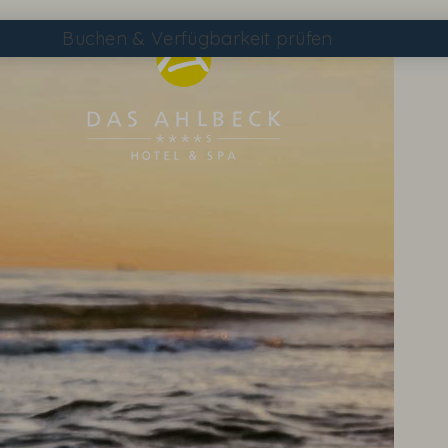
Buchen
& Verfügbarkeit prüfen
Suchen
DAS AHLBECK ÜBERSICHTSSEITE
WETTER & WEBCAM
GUTSCHEINE
KONTAKT & ANREISE
WISSENSWERTES
EVENTS IM HOTEL
TAGEN & FEIERN