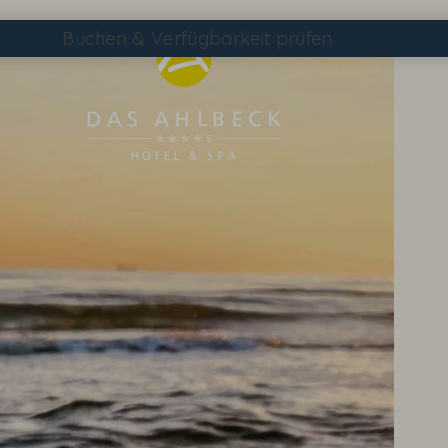
Buchen
& Verfügbarkeit prüfen
Suchen
DAS AHLBECK ÜBERSICHTSSEITE
WETTER & WEBCAM
GUTSCHEINE
KONTAKT & ANREISE
WISSENSWERTES
EVENTS IM HOTEL
TAGEN & FEIERN