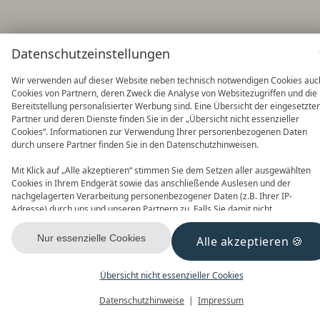
Datenschutzeinstellungen
Wir verwenden auf dieser Website neben technisch notwendigen Cookies auc
Cookies von Partnern, deren Zweck die Analyse von Websitezugriffen und die
Bereitstellung personalisierter Werbung sind. Eine Übersicht der eingesetzte
Partner und deren Dienste finden Sie in der „Übersicht nicht essenzieller
Cookies“. Informationen zur Verwendung Ihrer personenbezogenen Daten
durch unsere Partner finden Sie in den Datenschutzhinweisen.
Mit Klick auf „Alle akzeptieren“ stimmen Sie dem Setzen aller ausgewählten
Cookies in Ihrem Endgerät sowie das anschließende Auslesen und der
nachgelagerten Verarbeitung personenbezogener Daten (z.B. Ihrer IP-
Adresse) durch uns und unseren Partnern zu. Falls Sie damit nicht
einverstanden sind, klicken Sie bitte auf „Nur essenzielle Cookies“. Eine
individuelle Auswahl können Sie unter „Übersicht nicht essenzieller Cookies“
Nur essenzielle Cookies
Alle akzeptieren
tätigen. Sie können Ihre Auswahl im Fußbereich dieser Website oder in den
Datenschutzhinweisen jederzeit aufrufen und ändern.
Übersicht nicht essenzieller Cookies
Datenschutzhinweise
Impressum