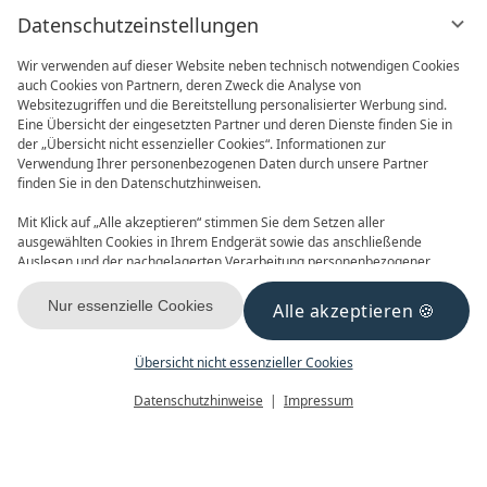
Datenschutzeinstellungen
Wir verwenden auf dieser Website neben technisch notwendigen Cookies
auch Cookies von Partnern, deren Zweck die Analyse von
Websitezugriffen und die Bereitstellung personalisierter Werbung sind.
Eine Übersicht der eingesetzten Partner und deren Dienste finden Sie in
der „Übersicht nicht essenzieller Cookies“. Informationen zur
Verwendung Ihrer personenbezogenen Daten durch unsere Partner
ONLINE BUCHEN
ANFRAGEN
finden Sie in den Datenschutzhinweisen.
Mit Klick auf „Alle akzeptieren“ stimmen Sie dem Setzen aller
ausgewählten Cookies in Ihrem Endgerät sowie das anschließende
Auslesen und der nachgelagerten Verarbeitung personenbezogener
Daten (z.B. Ihrer IP-Adresse) durch uns und unseren Partnern zu. Falls
Sie damit nicht einverstanden sind, klicken Sie bitte auf „Nur essenzielle
Nur essenzielle Cookies
Alle akzeptieren
GUTSCHEINE
NEWSLETTER
Cookies“. Eine individuelle Auswahl können Sie unter „Übersicht nicht
essenzieller Cookies“ tätigen. Sie können Ihre Auswahl im Fußbereich
dieser Website oder in den Datenschutzhinweisen jederzeit aufrufen und
Übersicht nicht essenzieller Cookies
ändern.
Menü
Gutscheine
Buchen
Datenschutzhinweise
Impressum
KONTAKT & ANREISE
FACEBOOK