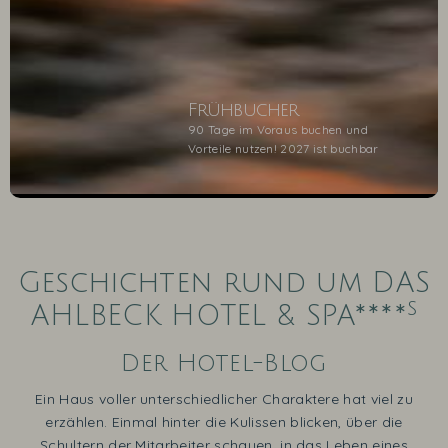
Frühbucher
90 Tage im Voraus buchen und
Vorteile nutzen! 2027 ist buchbar
1
2
3
4
5
Geschichten rund um DAS
s
AHLBECK HOTEL & SPA****
Der Hotel-Blog
Ein Haus voller unterschiedlicher Charaktere hat viel zu
erzählen. Einmal hinter die Kulissen blicken, über die
Schultern der Mitarbeiter schauen, in das Leben eines