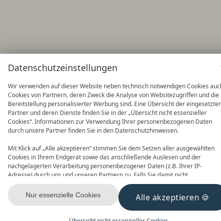
Datenschutzeinstellungen
Wir verwenden auf dieser Website neben technisch notwendigen Cookies auc
Cookies von Partnern, deren Zweck die Analyse von Websitezugriffen und die
Bereitstellung personalisierter Werbung sind. Eine Übersicht der eingesetzte
Partner und deren Dienste finden Sie in der „Übersicht nicht essenzieller
Cookies“. Informationen zur Verwendung Ihrer personenbezogenen Daten
durch unsere Partner finden Sie in den Datenschutzhinweisen.
Mit Klick auf „Alle akzeptieren“ stimmen Sie dem Setzen aller ausgewählten
Cookies in Ihrem Endgerät sowie das anschließende Auslesen und der
nachgelagerten Verarbeitung personenbezogener Daten (z.B. Ihrer IP-
Adresse) durch uns und unseren Partnern zu. Falls Sie damit nicht
einverstanden sind, klicken Sie bitte auf „Nur essenzielle Cookies“. Eine
individuelle Auswahl können Sie unter „Übersicht nicht essenzieller Cookies“
Nur essenzielle Cookies
Alle akzeptieren
tätigen. Sie können Ihre Auswahl im Fußbereich dieser Website oder in den
Datenschutzhinweisen jederzeit aufrufen und ändern.
Übersicht nicht essenzieller Cookies