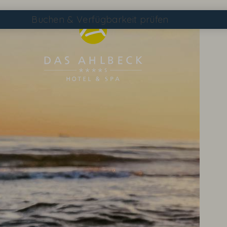
Buchen
& Verfügbarkeit prüfen
Suchen
DAS AHLBECK ÜBERSICHTSSEITE
WETTER & WEBCAM
GUTSCHEINE
KONTAKT & ANREISE
WISSENSWERTES
EVENTS IM HOTEL
TAGEN & FEIERN