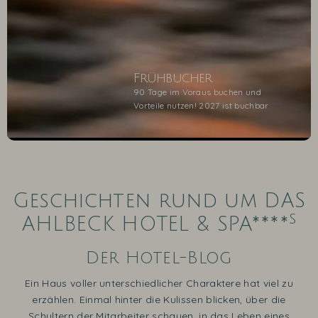
Frühbucher
90 Tage im Voraus buchen und
Vorteile nutzen! 2027 ist buchbar
1
2
3
4
5
Geschichten rund um DAS
s
AHLBECK HOTEL & SPA****
Der Hotel-Blog
Ein Haus voller unterschiedlicher Charaktere hat viel zu
erzählen. Einmal hinter die Kulissen blicken, über die
Schultern der Mitarbeiter schauen, in das Leben eines