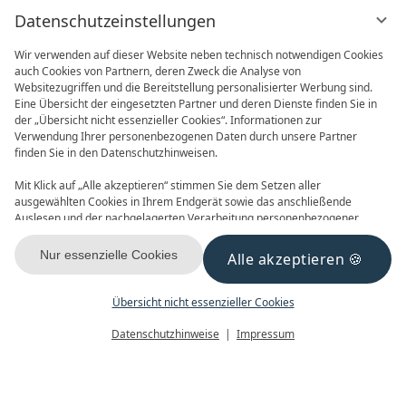
Datenschutzeinstellungen
Wir verwenden auf dieser Website neben technisch notwendigen Cookies
auch Cookies von Partnern, deren Zweck die Analyse von
Websitezugriffen und die Bereitstellung personalisierter Werbung sind.
Eine Übersicht der eingesetzten Partner und deren Dienste finden Sie in
der „Übersicht nicht essenzieller Cookies“. Informationen zur
Verwendung Ihrer personenbezogenen Daten durch unsere Partner
ONLINE BUCHEN
ANFRAGEN
finden Sie in den Datenschutzhinweisen.
Mit Klick auf „Alle akzeptieren“ stimmen Sie dem Setzen aller
ausgewählten Cookies in Ihrem Endgerät sowie das anschließende
Auslesen und der nachgelagerten Verarbeitung personenbezogener
Daten (z.B. Ihrer IP-Adresse) durch uns und unseren Partnern zu. Falls
Sie damit nicht einverstanden sind, klicken Sie bitte auf „Nur essenzielle
Nur essenzielle Cookies
Alle akzeptieren
GUTSCHEINE
NEWSLETTER
Cookies“. Eine individuelle Auswahl können Sie unter „Übersicht nicht
essenzieller Cookies“ tätigen. Sie können Ihre Auswahl im Fußbereich
dieser Website oder in den Datenschutzhinweisen jederzeit aufrufen und
Übersicht nicht essenzieller Cookies
ändern.
Menü
Gutscheine
Buchen
Datenschutzhinweise
Impressum
KONTAKT & ANREISE
FACEBOOK